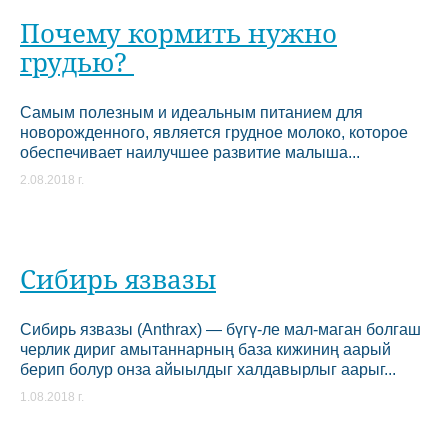
Почему кормить нужно
грудью?
Самым полезным и идеальным питанием для
новорожденного, является грудное молоко, которое
обеспечивает наилучшее развитие малыша...
2.08.2018 г.
Сибирь язвазы
Сибирь язвазы (Anthrax) — бүгү-ле мал-маган болгаш
черлик дириг амытаннарның база кижиниң аарый
берип болур онза айыылдыг халдавырлыг аарыг...
1.08.2018 г.