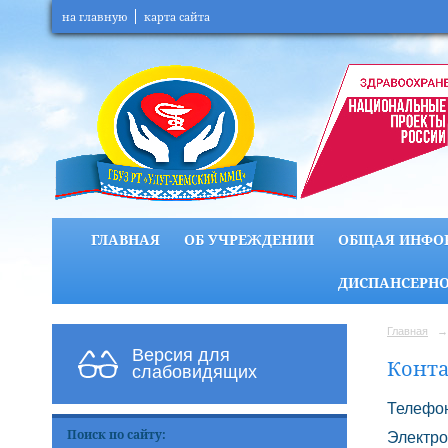
на главную
карта сайта
ГЛАВНАЯ
ОБ УЧРЕЖДЕНИИ
ОБЩАЯ ИНФО
ДИСПАНСЕРНО
Главная
→
Версия для
Конта
слабовидящих
Телефон
Поиск по сайту:
Электро