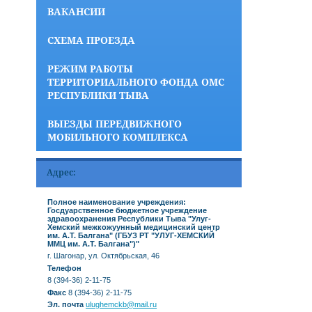
ВАКАНСИИ
СХЕМА ПРОЕЗДА
РЕЖИМ РАБОТЫ
ТЕРРИТОРИАЛЬНОГО ФОНДА ОМС
РЕСПУБЛИКИ ТЫВА
ВЫЕЗДЫ ПЕРЕДВИЖНОГО
МОБИЛЬНОГО КОМПЛЕКСА
Адрес:
Полное наименование учреждения:
Госдуарственное бюджетное учреждение
здравоохранения Республики Тыва "Улуг-
Хемский межкожуунный медицинский центр
им. А.Т. Балгана" (ГБУЗ РТ "УЛУГ-ХЕМСКИЙ
ММЦ им. А.Т. Балгана")"
г. Шагонар, ул. Октябрьская, 46
Телефон
8 (394-36) 2-11-75
Факс
8 (394-36) 2-11-75
Эл. почта
ulughemckb@mail.ru