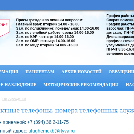
График работы
Прием граждан по личным вопросам:
Скорая помощь:
Главный врач: вторник 14.00 - 16.00
График работы
Зам. по поликлинике: понедельник 14.00-16.00
взрослая; ПН-ЧТ
Зам. по лечебной работе: среда 14.00-16.00
детская; ПН-ЧТ 
Зам. по КЭР: четверг 14.00-16.00
Диспансеризац
Зам. по ОМР: пятница 14.00-16.00
профилактичес
Зам. по МиД: вторник 14.00ч.-16.00
углубленная д
ПН-ЧТ 8.30-16.
вечернее время
РМАЦИЯ
ПАЦИЕНТАМ
АРХИВ НОВОСТЕЙ
ОБРАЩЕНИ
Е НАБЛЮДЕНИЕ
МЕТОДИЧЕСКИЕ РЕКОМЕНДАЦИИ
НА
Об учреждении
ктные телефоны, номера телефонных слу
 приемной: +7 (394) 36 2-11-75
нный адрес:
ulughemckb@rtyva.ru