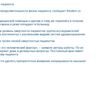
и пациента
 продолжительности жизни пациента, сообщает Reuters со
ицинской помощью к одному и тому же терапевту в течение
 врача и реже попадают в больницу.
 уровень смертности пациентов, группа исследователей
х континентах с различными видами систем здравоохранения.
с более низкой смертностью пациентов.
о это человеческий фактор», – заявили авторы работы. По их
веряют даже в деликатных вопросах. Постоянный врач имеет
ому пациенту.
ости уделять приоритетное внимание непрерывности оказания