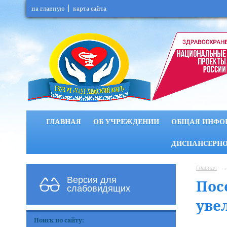
на главную
карта сайта
ГЛАВНАЯ
ОБ УЧРЕЖДЕНИИ
ОБЩАЯ ИНФО
ДИСПАНСЕРНО
Главная
→
Версия для
Пос
слабовидящих
уве
Поиск по сайту: