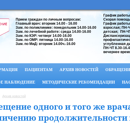
График работы
Прием граждан по личным вопросам:
Скорая помощь:
Главный врач: вторник 14.00 - 16.00
График работы
Зам. по поликлинике: понедельник 14.00-16.00
взрослая; ПН-ЧТ
Зам. по лечебной работе: среда 14.00-16.00
детская; ПН-ЧТ 
Зам. по КЭР: четверг 14.00-16.00
Диспансеризац
Зам. по ОМР: пятница 14.00-16.00
профилактичес
Зам. по МиД: вторник 14.00ч.-16.00
углубленная д
ПН-ЧТ 8.30-16.
вечернее время
РМАЦИЯ
ПАЦИЕНТАМ
АРХИВ НОВОСТЕЙ
ОБРАЩЕНИ
Е НАБЛЮДЕНИЕ
МЕТОДИЧЕСКИЕ РЕКОМЕНДАЦИИ
НА
Архив новостей
ещение одного и того же врач
личению продолжительности