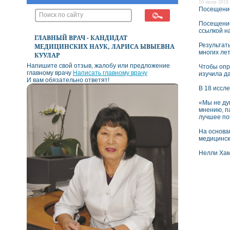
10 июля 2018 
Посещение
Посещение
ссылкой н
ГЛАВНЫЙ ВРАЧ - КАНДИДАТ
Результат
МЕДИЦИНСКИХ НАУК, ЛАРИСА ЫВЫЕВНА
многих ле
КУУЛАР
Напишите свой отзыв, жалобу или предложение
Чтобы опр
главному врачу
Написать главному врачу
изучила д
И вам обязательно ответят!
В 18 иссл
«Мы не дум
мнению, п
лучшее по
На основа
медицинск
Нелли Ха