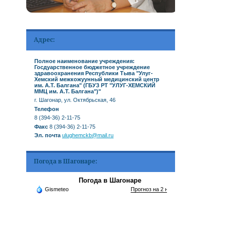
Адрес:
Полное наименование учреждения:
Госдуарственное бюджетное учреждение
здравоохранения Республики Тыва "Улуг-
Хемский межкожуунный медицинский центр
им. А.Т. Балгана" (ГБУЗ РТ "УЛУГ-ХЕМСКИЙ
ММЦ им. А.Т. Балгана")"
г. Шагонар, ул. Октябрьская, 46
Телефон
8 (394-36) 2-11-75
Факс
8 (394-36) 2-11-75
Эл. почта
ulughemckb@mail.ru
Погода в Шагонаре:
Погода в Шагонаре
Gismeteo
Прогноз на 2 недели