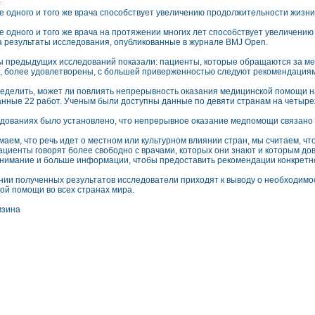
г.
 одного и того же врача способствует увеличению продолжительности жизн
 одного и того же врача на протяжении многих лет способствует увеличению
а результаты исследования, опубликованные в журнале BMJ Open.
ы предыдущих исследований показали: пациенты, которые обращаются за мед
т, более удовлетворены, с большей приверженностью следуют рекомендациям
еделить, может ли повлиять непрерывность оказания медицинской помощи на
анные 22 работ. Ученым были доступны данные по девяти странам на четыре
едованиях было установлено, что непрерывное оказание медпомощи связано 
аем, что речь идет о местном или культурном влиянии стран, мы считаем, чт
ациенты говорят более свободно с врачами, которых они знают и которым до
нимание и больше информации, чтобы предоставить рекомендации конкретн
нии полученных результатов исследователи приходят к выводу о необходим
ой помощи во всех странах мира.
мзина