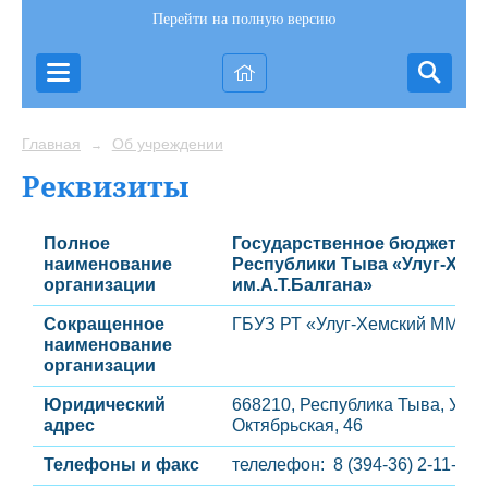
Перейти на полную версию
Главная
Об учреждении
→
Реквизиты
Полное
Государственное бюджетное
наименование
Республики Тыва «Улуг-Хем
организации
им.А.Т.Балгана»
Сокращенное
ГБУЗ РТ «Улуг-Хемский ММЦ»
наименование
организации
Юридический
668210, Республика Тыва, Улуг-
адрес
Октябрьская, 46
Телефоны и факс
телелефон: 8 (394-36) 2-11-75, 