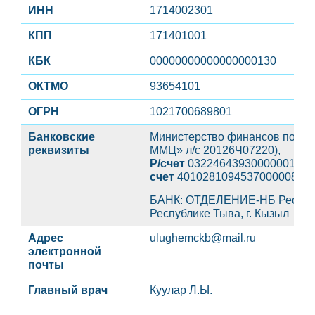
ИНН
1714002301
КПП
171401001
КБК
00000000000000000130
ОКТМО
93654101
ОГРН
1021700689801
Банковские
Министерство финансов по Рес
реквизиты
ММЦ» л/с 20126Ч07220),
Р/счет
03224643930000001200
счет
40102810945370000080
БАНК: ОТДЕЛЕНИЕ-НБ Республи
Республике Тыва, г. Кызыл
Адрес
ulughemckb@mail.ru
электронной
почты
Главный врач
Куулар Л.Ы.