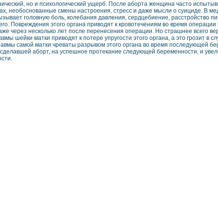
зический, но и психологический ущерб. После аборта женщина часто испытыв
рах, необоснованные смены настроения, стресс и даже мысли о суициде. В 
ызывает головную боль, колебания давления, сердцебиение, расстройство пи
его. Повреждения этого органа приводят к кровотечениям во время операции
аже через несколько лет после перенесения операции. Но страшнее всего ве
равмы шейки матки приводят к потере упругости этого органа, а это грозит
равмы самой матки чреваты разрывом этого органа во время последующей 
сделавшей аборт, на успешное протекание следующей беременности, и увели
сти.