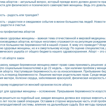
ика абортов – актуальный вопрос, который прежде всего должен донести пр
сти для физического и психического самочувствия женщины. Ведь это доволь
сть - радость или трагедия?
сть – радостное и ожидаемое событие в жизни большинства людей. Новости
радости и счастья.
на профилактика абортов
ивное здоровье женщины – важная тема отечественной и мировой медицины. В
роизводимых абортов, которые негативно отражаются на регуляции рождаем
ется большинство беременностей в нашей стране. К чему это приводит? Иск
ию здоровья женщины, но и к смертельному исходу. По оценке специалистов
мического ущерба от общего бюджета нашего здравоохранения. Аборт – это с
ит об аборте закон
закону, каждая беременная женщина имеет право сама принимать решение: р
 (по социальным показателям) и до 22 недель – при наличии проблем у женщ
я аборта: Наступившая беременность из-за изнасилования. Пребывание бер
сть в период беременности. Лишение матери родительских прав. Среди меди
ия матери, болезни сердца, заболевание краснухой, физическая незрелость
торому подвергается женский организм после аборта
рт для здоровья женщины – осложнение. Прерывание беременности искусств
м решиться на подобный шаг, каждая женщина должна все хорошо взвесить и 
го лет после самой операции. Оставим в стороне моральную часть этой пробл
репродуктивной системы, влияние на дальнейшую судьбу. Все методы преры