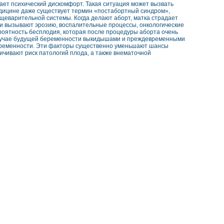
ает психический дискомфорт. Такая ситуация может вызвать
медицине даже существует термин «постабортный синдром»,
щеварительной системы. Когда делают аборт, матка страдает
 и вызывают эрозию, воспалительные процессы, онкологические
роятность бесплодия, которая после процедуры аборта очень
 в случае будущей беременности выкидышами и преждевременными
беременности. Эти факторы существенно уменьшают шансы
чивают риск патологий плода, а также внематочной