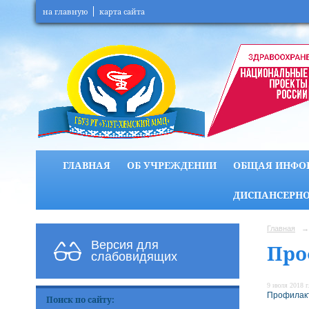
на главную
карта сайта
ГЛАВНАЯ
ОБ УЧРЕЖДЕНИИ
ОБЩАЯ ИНФО
ДИСПАНСЕРНО
Главная
→
Версия для
Про
слабовидящих
9 июля 2018 г
Профилакт
Поиск по сайту: