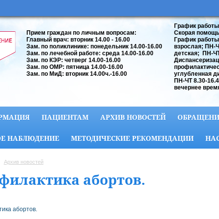
График работы
Прием граждан по личным вопросам:
Скорая помощь:
Главный врач: вторник 14.00 - 16.00
График работы
Зам. по поликлинике: понедельник 14.00-16.00
взрослая; ПН-ЧТ
Зам. по лечебной работе: среда 14.00-16.00
детская; ПН-ЧТ 
Зам. по КЭР: четверг 14.00-16.00
Диспансеризац
Зам. по ОМР: пятница 14.00-16.00
профилактичес
Зам. по МиД: вторник 14.00ч.-16.00
углубленная д
ПН-ЧТ 8.30-16.
вечернее время
РМАЦИЯ
ПАЦИЕНТАМ
АРХИВ НОВОСТЕЙ
ОБРАЩЕНИ
Е НАБЛЮДЕНИЕ
МЕТОДИЧЕСКИЕ РЕКОМЕНДАЦИИ
НА
Архив новостей
филактика абортов.
.
ика абортов.