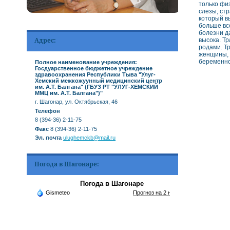
только фи
слезы, ст
который в
больше вс
болезни д
Адрес:
высока. Т
родами. Т
женщины, 
беременно
Полное наименование учреждения:
Госдуарственное бюджетное учреждение
здравоохранения Республики Тыва "Улуг-
Хемский межкожуунный медицинский центр
им. А.Т. Балгана" (ГБУЗ РТ "УЛУГ-ХЕМСКИЙ
ММЦ им. А.Т. Балгана")"
г. Шагонар, ул. Октябрьская, 46
Телефон
8 (394-36) 2-11-75
Факс
8 (394-36) 2-11-75
Эл. почта
ulughemckb@mail.ru
Погода в Шагонаре:
Погода в Шагонаре
Gismeteo
Прогноз на 2 недели