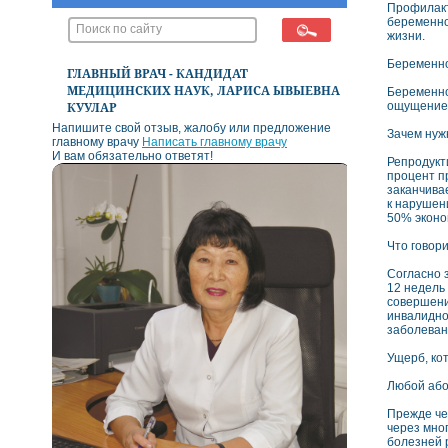
Профилакт
беременно
жизни.
Беременно
ГЛАВНЫЙ ВРАЧ - КАНДИДАТ
МЕДИЦИНСКИХ НАУК, ЛАРИСА ЫВЫЕВНА
Беременно
ощущение 
КУУЛАР
Напишите свой отзыв, жалобу или предложение
Зачем нуж
главному врачу
Написать главному врачу
И вам обязательно ответят!
Репродукт
процент п
заканчива
к нарушен
50% эконо
Что говор
Согласно 
12 недель
совершени
инвалидно
заболеван
Ущерб, ко
Любой або
Прежде че
через мно
болезней 