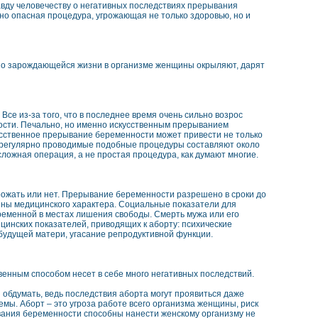
авду человечеству о негативных последствиях прерывания
но опасная процедура, угрожающая не только здоровью, но и
 о зарождающейся жизни в организме женщины окрыляют, дарят
се из-за того, что в последнее время очень сильно возрос
ости. Печально, но именно искусственным прерыванием
усственное прерывание беременности может привести не только
, регулярно проводимые подобные процедуры составляют около
ложная операция, а не простая процедура, как думают многие.
ожать или нет. Прерывание беременности разрешено в сроки до
ины медицинского характера. Социальные показатели для
еменной в местах лишения свободы. Смерть мужа или его
цинских показателей, приводящих к аборту: психические
 будущей матери, угасание репродуктивной функции.
енным способом несет в себе много негативных последствий.
обдумать, ведь последствия аборта могут проявиться даже
емы. Аборт – это угроза работе всего организма женщины, риск
вания беременности способны нанести женскому организму не