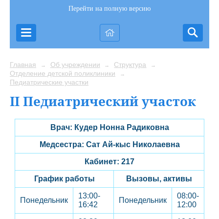
Перейти на полную версию
Главная
Об учреждении
Структура
→
→
→
Отделение детской поликлиники
→
Педиатрические участки
II Педиатрический участок
Врач: Кудер Нонна Радиковна
Медсестра: Сат Ай-кыс Николаевна
Кабинет: 217
График работы
Вызовы, активы
13:00-
08:00-
Понедельник
Понедельник
16:42
12:00