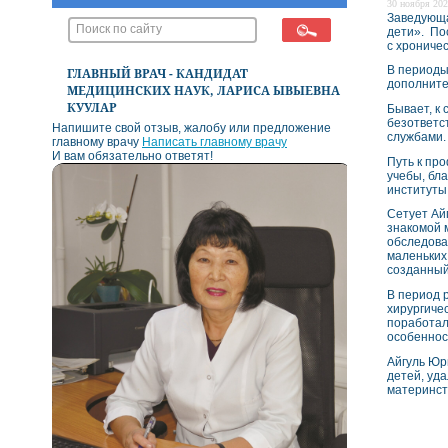
30 ноября 202
Заведующа
дети». По
с хрониче
В периоды
ГЛАВНЫЙ ВРАЧ - КАНДИДАТ
дополните
МЕДИЦИНСКИХ НАУК, ЛАРИСА ЫВЫЕВНА
КУУЛАР
Бывает, к
безответс
Напишите свой отзыв, жалобу или предложение
службами.
главному врачу
Написать главному врачу
И вам обязательно ответят!
Путь к пр
учебы, бл
институты
Сетует Ай
знакомой 
обследова
маленьких 
созданный
В период 
хирургиче
поработал
особеннос
Айгуль Юр
детей, уд
материнст