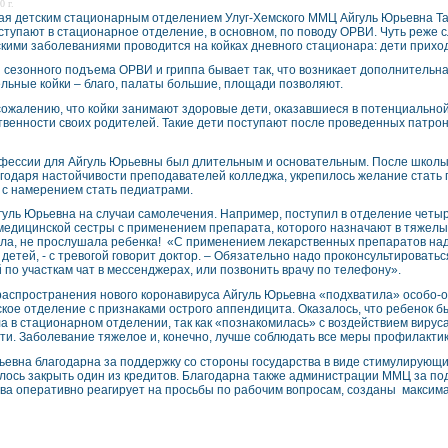
0 г.
я детским стационарным отделением Улуг-Хемского ММЦ Айгуль Юрьевна Тап
ступают в стационарное отделение, в основном, по поводу ОРВИ. Чуть реже 
скими заболеваниями проводится на койках дневного стационара: дети прихо
 сезонного подъема ОРВИ и гриппа бывает так, что возникает дополнительная
льные койки – благо, палаты большие, площади позволяют.
 сожалению, что койки занимают здоровые дети, оказавшиеся в потенциально
твенности своих родителей. Такие дети поступают после проведенных патр
офессии для Айгуль Юрьевны был длительным и основательным. После школы 
агодаря настойчивости преподавателей колледжа, укрепилось желание стать 
 с намерением стать педиатрами.
гуль Юрьевна на случаи самолечения. Например, поступил в отделение четы
медицинской сестры с применением препарата, которого назначают в тяжелы
ла, не прослушала ребенка! «С применением лекарственных препаратов над
детей, - с тревогой говорит доктор. – Обязательно надо проконсультироватьс
 по участкам чат в мессенджерах, или позвонить врачу по телефону».
распространения нового коронавируса Айгуль Юрьевна «подхватила» особо-о
ское отделение с признаками острого аппендицита. Оказалось, что ребенок 
а в стационарном отделении, так как «познакомилась» с воздействием вирус
ти. Заболевание тяжелое и, конечно, лучше соблюдать все меры профилактики
ьевна благодарна за поддержку со стороны государства в виде стимулирующи
алось закрыть один из кредитов. Благодарна также администрации ММЦ за под
ва оперативно реагирует на просьбы по рабочим вопросам, созданы максим