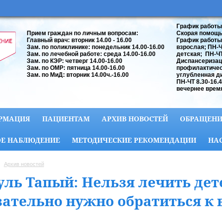
График работы
Прием граждан по личным вопросам:
Скорая помощь:
Главный врач: вторник 14.00 - 16.00
График работы
Зам. по поликлинике: понедельник 14.00-16.00
взрослая; ПН-ЧТ
Зам. по лечебной работе: среда 14.00-16.00
детская; ПН-ЧТ 
Зам. по КЭР: четверг 14.00-16.00
Диспансеризац
Зам. по ОМР: пятница 14.00-16.00
профилактичес
Зам. по МиД: вторник 14.00ч.-16.00
углубленная д
ПН-ЧТ 8.30-16.
вечернее время
РМАЦИЯ
ПАЦИЕНТАМ
АРХИВ НОВОСТЕЙ
ОБРАЩЕНИ
Е НАБЛЮДЕНИЕ
МЕТОДИЧЕСКИЕ РЕКОМЕНДАЦИИ
НА
Архив новостей
уль Тапый: Нельзя лечить дет
зательно нужно обратиться к 