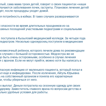
ый, сама мама троих детей, говорит о своих пациентах «наши
случаются заболевания почек, гастриты. Плановое лечение детей
дят, после процедуры уходят домой.
 потребность в койках. В таких случаях разворачиваются
й опасности во время длительных праздников из-за
онажных посещений участковыми педиатрами и социальными
поступила в Кызылский медицинский колледж. За четыре года
педиатром. Несколько однокурсниц поступили в медицинские
рехмесячный ребенок, которого лечили дома по рекомендации
х случаях с большой осторожностью. Медсестра же не
о быть очень осторожными, особенно в случае лечения
я с врачом. Если не могут прийти, можно хотя бы написать в
пасную инфекцию от маленького пациента, который попал в
был еще и инфицирован. После излечения, Айгуль Юрьевна
а на собственный организм и поняла его характерные
, чтобы уберечься от него.
х выплат. Деньги потратила на сезонную одежду для своих
держку. Заместитель главного врача по вопросам детства и
ально удобные условия для работы.