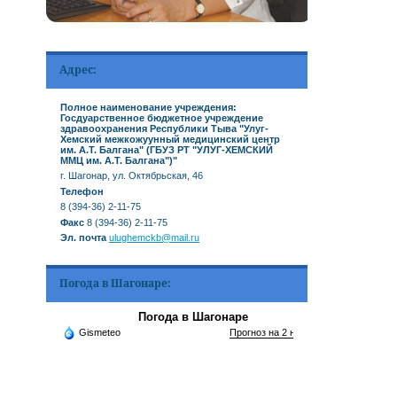
Адрес:
Полное наименование учреждения:
Госдуарственное бюджетное учреждение
здравоохранения Республики Тыва "Улуг-
Хемский межкожуунный медицинский центр
им. А.Т. Балгана" (ГБУЗ РТ "УЛУГ-ХЕМСКИЙ
ММЦ им. А.Т. Балгана")"
г. Шагонар, ул. Октябрьская, 46
Телефон
8 (394-36) 2-11-75
Факс
8 (394-36) 2-11-75
Эл. почта
ulughemckb@mail.ru
Погода в Шагонаре:
Погода в Шагонаре
Gismeteo
Прогноз на 2 недели