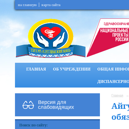
на главную
карта сайта
ГЛАВНАЯ
ОБ УЧРЕЖДЕНИИ
ОБЩАЯ ИНФО
ДИСПАНСЕРНО
Главная
→
Версия для
Айг
слабовидящих
обя
Поиск по сайту: