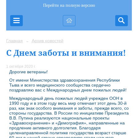
Перейти на полную версию
Главная
Архив новостей
→
С Днем заботы и внимания!
1 октября 2020 г.
Дорогие ветераны!
От имени Министерства здравоохранения Республики
Тыва и всего медицинского сообщества сердечно
поздравляю вас с Международных днем пожилых людей!
Международный день пожилых людей учрежден ООН в
1990 году и в этом году весь мир отмечает этот день 30-й
раз, как знак особого внимания и заботы, прежде всего, со
стороны государства. В России по инициативе Президента
В.В. Путина реализуются национальные проекты
«Здравоохранение» и «Демография», направленные на
продление активного долголетия. Благодаря
целенаправленной политике государства возраст старше
60 лет в нашей стране справедливо стали называть