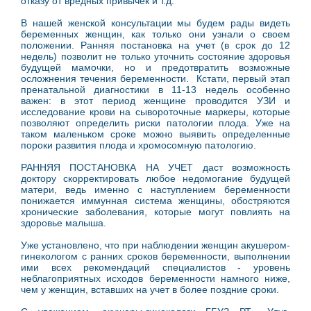
отказу от вредных привычек и т.д.
В нашей женской консультации мы будем рады видеть
беременных женщин, как только они узнали о своем
положении. Ранняя постановка на учет (в срок до 12
недель) позволит не только уточнить состояние здоровья
будущей мамочки, но и предотвратить возможные
осложнения течения беременности. Кстати, первый этап
пренатальной диагностики в 11-13 недель особенно
важен: в этот период женщине проводится УЗИ и
исследование крови на сывороточные маркеры, которые
позволяют определить риски патологии плода. Уже на
таком маленьком сроке можно выявить определенные
пороки развития плода и хромосомную патологию.
РАННЯЯ ПОСТАНОВКА НА УЧЕТ даст возможность
доктору скорректировать любое недомогание будущей
матери, ведь именно с наступлением беременности
понижается иммунная система женщины, обостряются
хронические заболевания, которые могут повлиять на
здоровье малыша.
Уже установлено, что при наблюдении женщин акушером-
гинекологом с ранних сроков беременности, выполнении
ими всех рекомендаций специалистов - уровень
неблагоприятных исходов беременности намного ниже,
чем у женщин, вставших на учет в более поздние сроки.