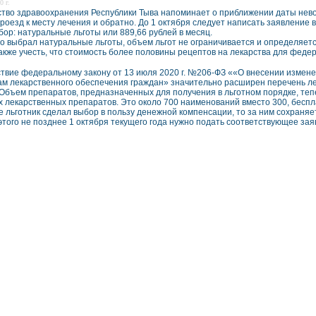
0 г.
тво здравоохранения Республики Тыва напоминает о приближении даты невоз
роезд к месту лечения и обратно. До 1 октября следует написать заявление 
бор: натуральные льготы или 889,66 рублей в месяц.
кто выбрал натуральные льготы, объем льгот не ограничивается и определяет
акже учесть, что стоимость более половины рецептов на лекарства для федера
ствие федеральному закону от 13 июля 2020 г. №206-ФЗ ««О внесении измен
ам лекарственного обеспечения граждан» значительно расширен перечень л
 Объем препаратов, предназначенных для получения в льготном порядке, те
 лекарственных препаратов. Это около 700 наименований вместо 300, бесп
е льготник сделал выбор в пользу денежной компенсации, то за ним сохраня
 этого не позднее 1 октября текущего года нужно подать соответствующее за