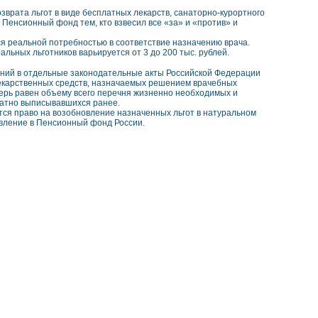
врата льгот в виде бесплатных лекарств, санаторно-курортного
в Пенсионный фонд тем, кто взвесил все «за» и «против» и
ся реальной потребностью в соответствие назначению врача.
льных льготников варьируется от 3 до 200 тыс. рублей.
ений в отдельные законодательные акты Российской Федерации
екарственных средств, назначаемых решением врачебных
перь равен объему всего перечня жизненно необходимых и
латно выписывавшихся ранее.
ется право на возобновление назначенных льгот в натуральном
явление в Пенсионный фонд России.