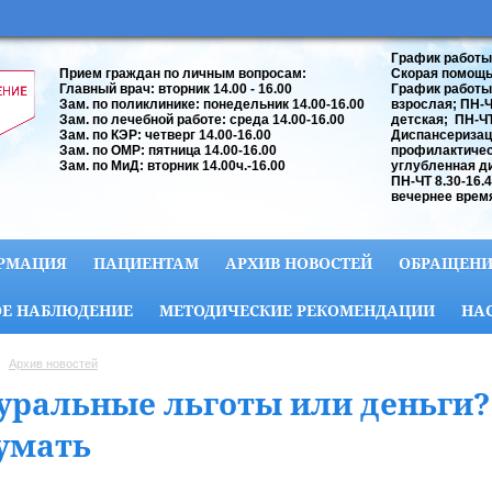
График работы
Прием граждан по личным вопросам:
Скорая помощь:
Главный врач: вторник 14.00 - 16.00
График работы
Зам. по поликлинике: понедельник 14.00-16.00
взрослая; ПН-ЧТ
Зам. по лечебной работе: среда 14.00-16.00
детская; ПН-ЧТ 
Зам. по КЭР: четверг 14.00-16.00
Диспансеризац
Зам. по ОМР: пятница 14.00-16.00
профилактичес
Зам. по МиД: вторник 14.00ч.-16.00
углубленная д
ПН-ЧТ 8.30-16.
вечернее время
РМАЦИЯ
ПАЦИЕНТАМ
АРХИВ НОВОСТЕЙ
ОБРАЩЕНИ
Е НАБЛЮДЕНИЕ
МЕТОДИЧЕСКИЕ РЕКОМЕНДАЦИИ
НА
Архив новостей
уральные льготы или деньги? 
умать