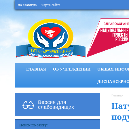
на главную
карта сайта
ГЛАВНАЯ
ОБ УЧРЕЖДЕНИИ
ОБЩАЯ ИНФО
ДИСПАНСЕРНО
Главная
→
Версия для
Нат
слабовидящих
под
Поиск по сайту: