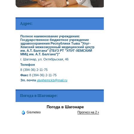
Адрес:
Полное наименование учреждения:
Госдуарственное бюджетное учреждение
здравоохранения Республики Тыва "Улуг-
Хемский межкожуунный медицинский центр
им. А.Т. Балгана" (ГБУЗ РТ "УЛУГ-ХЕМСКИЙ
ММЦ им. А.Т. Балгана")"
г. Шагонар, ул. Октябрьская, 46
Телефон
8 (394-36) 2-11-75
Факс
8 (394-36) 2-11-75
Эл. почта
ulughemckb@mail.ru
Погода в Шагонаре:
Погода в Шагонаре
Gismeteo
Прогноз на 2 недели