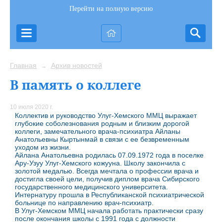
Перейти на полную версию
Главная
Архив новостей
→
В память о коллеге
10 июля 2020 г.
Коллектив и руководство Улуг-Хемского ММЦ выражает
глубокие соболезнования родным и близким дорогой
коллеги, замечательного врача-психиатра Айланы
Анатольевны Кыртынмай в связи с ее безвременным
уходом из жизни.
Айлана Анатольевна родилась 07.09.1972 года в поселке
Ару-Узуу Улуг-Хемского кожууна. Школу закончила с
золотой медалью. Всегда мечтала о профессии врача и
достигла своей цели, получив диплом врача Сибирского
государственного медицинского университета.
Интернатуру прошла в Республиканской психиатрической
больнице по направлению врач-психиатр.
В Улуг-Хемском ММЦ начала работать практически сразу
после окончания школы с 1991 года с должности