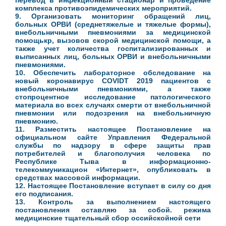
перевод в инфекционный стационар и проведение
комплекса противоэпидемических мероприятий.
9. Организовать мониторинг обращений лиц,
больных ОРВИ (среднетяжелые и тяжелые формы),
внебольничными пневмониями за медицинской
помощькр, вызовов скорой медицинской помощи, а
также учет количества госпитализированных и
выписанных лиц, больных ОРВИ и внебольничными
пневмониями.
10. Обеспечить лабораторное обследование на
новый коронавирус COVIDT 2019 пациентов с
внебольничными пневмониями, а также
стопроцентное исследование патологического
материала во всех случаях смерти от внебольничной
пневмонии или подозрения на внебольничную
пневмонию.
11. Разместить настоящее Постановление на
официальном сайте Управления Федеральной
службы по надзору в сфере защиты прав
потребителей и благополучия человека по
Республике Тыва в информационно-
телекоммуникацион «Интернет», опубликовать в
средствах массовой информации.
12. Настоящее Постановление вступает в силу со дня
его подписания.
13. Контроль за выполнением настоящего
постановления оставляю за собой. режима
медицинские тщательный сбор оссийскойной сети