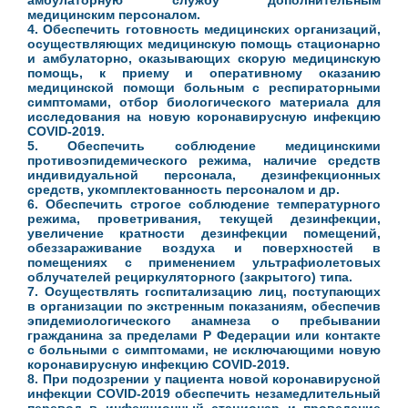
амбулаторную службу дополнительным
медицинским персоналом.
4. Обеспечить готовность медицинских организаций,
осуществляющих медицинскую помощь стационарно
и амбулаторно, оказывающих скорую медицинскую
помощь, к приему и оперативному оказанию
медицинской помощи больным с респираторными
симптомами, отбор биологического материала для
исследования на новую коронавирусную инфекцию
COVID-2019.
5. Обеспечить соблюдение медицинскими
противоэпидемического режима, наличие средств
индивидуальной персонала, дезинфекционных
средств, укомплектованность персоналом и др.
6. Обеспечить строгое соблюдение температурного
режима, проветривания, текущей дезинфекции,
увеличение кратности дезинфекции помещений,
обеззараживание воздуха и поверхностей в
помещениях с применением ультрафиолетовых
облучателей рециркуляторного (закрытого) типа.
7. Осуществлять госпитализацию лиц, поступающих
в организации по экстренным показаниям, обеспечив
эпидемиологического анамнеза о пребывании
гражданина за пределами Р Федерации или контакте
с больными с симптомами, не исключающими новую
коронавирусную инфекцию COVID-2019.
8. При подозрении у пациента новой коронавирусной
инфекции COVID-2019 обеспечить незамедлительный