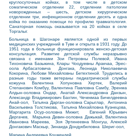
круглосуточных койках, в том числе в детском
соматическом отделении 22, отделении патологии
новорожденных – шесть, детском хирургическом
отделении три, инфекционном отделении десять и одна
койка по оказанию помощи по профилю травматология.
Санаторная помощь оказывается на 20 койках в селе
Торгалыг.
Больница в Шагонаре является одной из первых
медицинских учреждений в Туве и открыта в 1931 году. До
1951 года в больнице функционировала женско-детская
консультация. Развитие детской службы неразрывно
связана с именами Зои Петровны Полевой, Ивана
Тихоновича Базыкина, Клары Чоодуевны Аракчаа, Эрес-
оола Арбасатовича Донгака, Леонида Николаевича
Кокорина, Любови Михайловны Бетехтиной. Трудились в
разные годы также ветераны педиатрической службы
кожууна Валентина Хопуновна Хертек, Валерий
Степанович Комбуу, Валентина Павловна Самбу, Эренма
Алдын-ооловна Ондар, Анатай Александровна Данзын,
Александр Владимирович Бахтин, Чечекмаа Бичелдеевна
Анай-оол, Татьяна Дарган-ооловна Сарыглар, Антонина
Васильевна Толстикова, Татьяна Михайловна Кузнецова,
Маргарита Осур-ооловна Мижит, Евгений Юрьевич
Дергачев, Марьяна Девин-ооловна Дажыкай, Валентина
Ивановна Мареева, Зоя Эртинеевна Монгуш, Алексей
Донгакович Маскыр, Зинаида Дондукбиловна Шериг-оол,
Марина Андреевна Кошкендей.