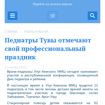
Перейти на полную версию
Главная
Архив новостей
→
Педиатры Тувы отмечают
свой профессиональный
праздник
22 ноября 2019 г.
Врачи-педиатры Улуг-Хемского ММЦ сегодня принимают
участие в республиканской конференции, посвященной
Дню педиатра и ребенка.
В настоящее время в Улуг-Хемском ММЦ трудится 12
педиатров, в том числе восемь детских врачей заняты на
педиатрических участках в городе Шагонаре, селах
Хайыракан, Торгалыг, Арыг-Узуу.
Стационарная помощь детям оказывается на 62