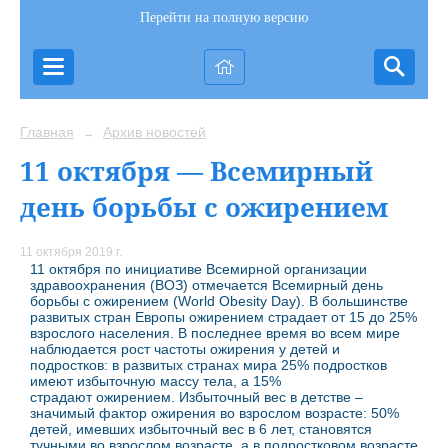
Перейти на полную версию
Главная
Архив новостей
→
11 октября — Всемирный
день борьбы с ожирением
11 октября 2019 г.
11 октября по инициативе Всемирной организации
здравоохранения (ВОЗ) отмечается Всемирный день
борьбы с ожирением (World Obesity Day). В большинстве
развитых стран Европы ожирением страдает от 15 до 25%
взрослого населения. В последнее время во всем мире
наблюдается рост частоты ожирения у детей и
подростков: в развитых странах мира 25% подростков
имеют избыточную массу тела, а 15%
страдают ожирением. Избыточный вес в детстве –
значимый фактор ожирения во взрослом возрасте: 50%
детей, имевших избыточный вес в 6 лет, становятся
тучными во взрослом возрасте, а в подростковом возрасте