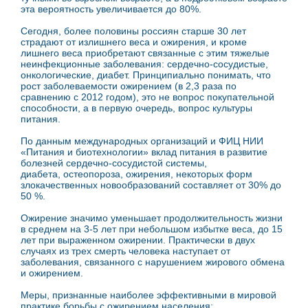
эта вероятность увеличивается до 80%.
Сегодня, более половины россиян старше 30 лет
страдают от излишнего веса и ожирения, и кроме
лишнего веса приобретают связанные с этим тяжелые
неинфекционные заболевания: сердечно-сосудистые,
онкологические, диабет. Принципиально понимать, что
рост заболеваемости ожирением (в 2,3 раза по
сравнению с 2012 годом), это не вопрос покупательной
способности, а в первую очередь, вопрос культуры
питания.
По данным международных организаций и ФИЦ НИИ
«Питания и биотехнологии» вклад питания в развитие
болезней сердечно-сосудистой системы,
диабета, остеопороза, ожирения, некоторых форм
злокачественных новообразований составляет от 30% до
50 %.
Ожирение значимо уменьшает продолжительность жизни
в среднем на 3-5 лет при небольшом избытке веса, до 15
лет при выраженном ожирении. Практически в двух
случаях из трех смерть человека наступает от
заболевания, связанного с нарушением жирового обмена
и ожирением.
Меры, признанные наиболее эффективными в мировой
практике борьбы с ожирением населения: