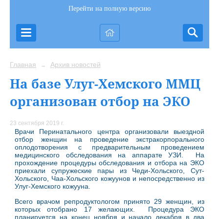
Перейти на полную версию
Главная
Архив новостей
→
На базе Улуг-Хемского ММЦ
организован отбор на ЭКО
23 сентября 2019 г.
Врачи Перинатального центра организовали выездной
отбор женщин на проведение экстракорпорального
оплодотворения с предварительным проведением
медицинского обследования на аппарате УЗИ. На
прохождение процедуры обследования и отбора на ЭКО
приехали супружеские пары из Чеди-Хольского, Сут-
Хольского, Чаа-Хольского кожуунов и непосредственно из
Улуг-Хемского кожууна.
Всего врачом репродуктологом принято 29 женщин, из
которых отобрано 17 желающих. Процедура ЭКО
планируется на конец ноября и начало декабря в два