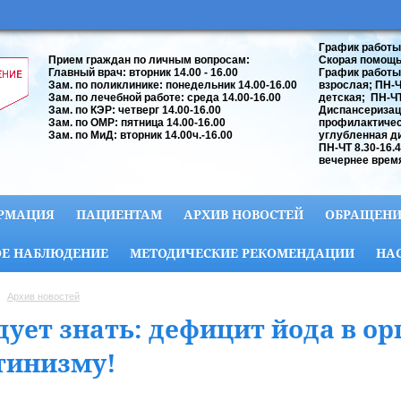
График работы
Прием граждан по личным вопросам:
Скорая помощь:
Главный врач: вторник 14.00 - 16.00
График работы
Зам. по поликлинике: понедельник 14.00-16.00
взрослая; ПН-ЧТ
Зам. по лечебной работе: среда 14.00-16.00
детская; ПН-ЧТ 
Зам. по КЭР: четверг 14.00-16.00
Диспансеризац
Зам. по ОМР: пятница 14.00-16.00
профилактичес
Зам. по МиД: вторник 14.00ч.-16.00
углубленная д
ПН-ЧТ 8.30-16.
вечернее время
РМАЦИЯ
ПАЦИЕНТАМ
АРХИВ НОВОСТЕЙ
ОБРАЩЕНИ
Е НАБЛЮДЕНИЕ
МЕТОДИЧЕСКИЕ РЕКОМЕНДАЦИИ
НА
Архив новостей
дует знать: дефицит йода в ор
тинизму!