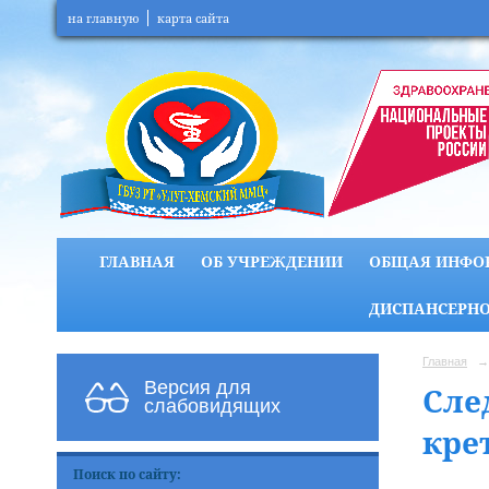
на главную
карта сайта
ГЛАВНАЯ
ОБ УЧРЕЖДЕНИИ
ОБЩАЯ ИНФО
ДИСПАНСЕРНО
Главная
→
Версия для
Сле
слабовидящих
кре
Поиск по сайту: