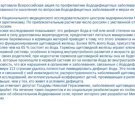
тартовала Всероссийская акция по профилактике йододефицитных заболеван
ванности населения по вопросам йододефицитных заболеваний и мерах их
 Национального медицинского исследовательского центром эндокринологии 
и (кретинизма). По приблизительным расчетам число россиян с умственной от
оссиян.
ские исследования показывают, что дефицит йода в той или иной степени на
ения в силу дороговизны морепродуктов, предпочитает питаться макаронами с
ционе беременных и кормящих матерей приводит к тому, что этого элемента н
го функционирования щитовидной железы. Более 80% всего йода, присутству
олее чем на 65 % состоят из йода. Гормоны щитовидной железы играют ключ
нервной системы, особенно в период внутриутробного развития и возрасте до
т своих родителей, при недостатке гормонов щитовидной железы она не буде
, которые произошли в нервной системе из-за нехватки йода во внутриутро
овость, что все нарушения в организме и заболевания, связанные с йододе
 мире 113 странам удалось полностью ликвидировать дефицит йода. Это позв
и и связанной с ней инвалидности, распространенность заболеваний щитовид
 исследований, интеллектуальный коэффициент детей, проживающих в регион
выше, чем у тех, кто живет в условиях дефицита.
 как отмечает депутат Госдумы Николай Герасименко, заболевания щитовид
диабет. На лечение таких пациентов и их социальную реабилитацию из госб
акон об обязательном йодировании соли, проект которого уже разработал Мин
ко.