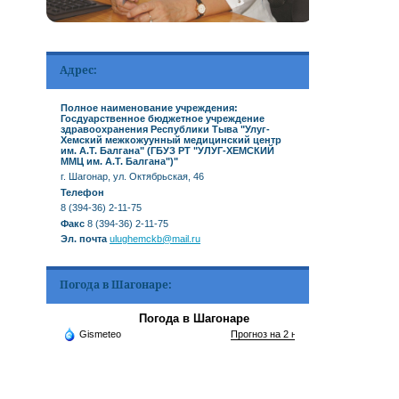
Адрес:
Полное наименование учреждения:
Госдуарственное бюджетное учреждение
здравоохранения Республики Тыва "Улуг-
Хемский межкожуунный медицинский центр
им. А.Т. Балгана" (ГБУЗ РТ "УЛУГ-ХЕМСКИЙ
ММЦ им. А.Т. Балгана")"
г. Шагонар, ул. Октябрьская, 46
Телефон
8 (394-36) 2-11-75
Факс
8 (394-36) 2-11-75
Эл. почта
ulughemckb@mail.ru
Погода в Шагонаре:
Погода в Шагонаре
Gismeteo
Прогноз на 2 недели