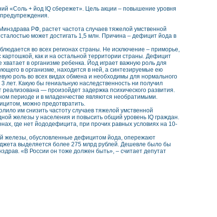
ий «Соль + йод IQ сбережет». Цель акции – повышение уровня
 предупреждения.
Минздрава РФ, растет частота случаев тяжелой умственной
сталостью может достигать 1,5 млн. Причина – дефицит йода в
блюдается во всех регионах страны. Не исключение – приморье,
 картошкой, как и на остальной территории страны. Дефицит
е хватает в организме ребенка. Йод играет важную роль для
ющего в организме, находится в ней, а синтезируемые ею
евую роль во всех видах обмена и необходимы для нормального
 3 лет. Какую бы гениальную наследственность ни получил
т реализована — произойдет задержка психического развития.
бном периоде и в младенчестве являются необратимыми.
фицитом, можно предотвратить.
олило им снизить частоту случаев тяжелой умственной
ной железы у населения и повысить общий уровень IQ граждан.
ах, где нет йододефицита, при прочих равных условиях на 10-
ной железы, обусловленные дефицитом йода, опережают
юджета выделяется более 275 млрд рублей. Дешевле было бы
здрав. «В России он тоже должен быть», – считает депутат