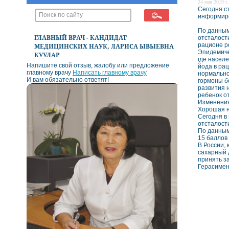
24 мая 2019 г.
Сегодня с
информиро
По данным
ГЛАВНЫЙ ВРАЧ - КАНДИДАТ
отсталост
рационе р
МЕДИЦИНСКИХ НАУК, ЛАРИСА ЫВЫЕВНА
Эпидемиче
КУУЛАР
где насел
Напишите свой отзыв, жалобу или предложение
йода в ра
главному врачу
Написать главному врачу
нормально
И вам обязательно ответят!
гормоны б
развития 
ребенок о
Изменения
Хорошая н
Сегодня в
отсталост
По данным
15 баллов 
В России,
сахарный 
принять з
Герасимен