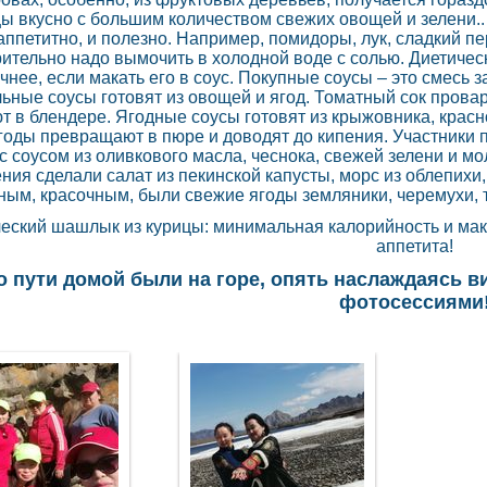
цы вкусно с большим количеством свежих овощей и зелени.
 аппетитно, и полезно. Например, помидоры, лук, сладкий п
ительно надо вымочить в холодной воде с солью. Диетичес
очнее, если макать его в соус. Покупные соусы – это смесь
ьные соусы готовят из овощей и ягод. Томатный сок провар
т в блендере. Ягодные соусы готовят из крыжовника, крас
годы превращают в пюре и доводят до кипения. Участники
с соусом из оливкового масла, чеснока, свежей зелени и м
ния сделали салат из пекинской капусты, морс из облепихи
ным, красочным, были свежие ягоды земляники, черемухи,
еский шашлык из курицы: минимальная калорийность и ма
аппетита!
о пути домой были на горе, опять наслаждаясь в
фотосессиями