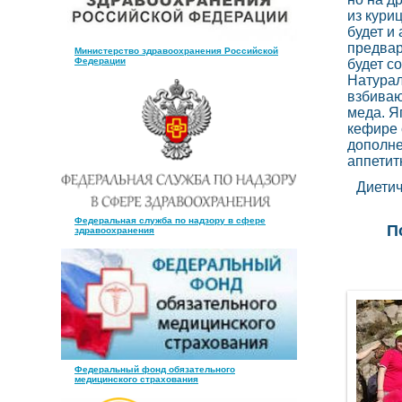
из кури
будет и
предвар
Министерство здравоохранения Российской
Федерации
будет с
Натурал
взбиваю
меда. Я
кефире 
дополне
аппетит
Диетич
Федеральная служба по надзору в сфере
П
здравоохранения
Федеральный фонд обязательного
медицинского страхования