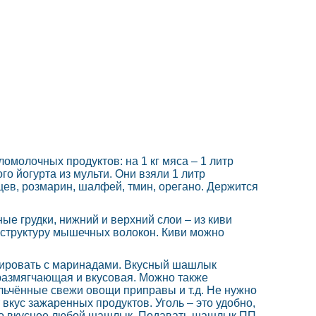
молочных продуктов: на 1 кг мяса – 1 литр
о йогурта из мульти. Они взяли 1 литр
ев, розмарин, шалфей, тмин, орегано. Держится
иные грудки, нижний и верхний слои – из киви
 структуру мышечных волокон. Киви можно
тировать с маринадами. Вкусный шашлык
 размягчающая и вкусовая. Можно также
льчённые свежи овощи приправы и т.д. Не нужно
вкус зажаренных продуктов. Уголь – это удобно,
аздо вкуснее любой шашлык. Подавать шашлык ПП