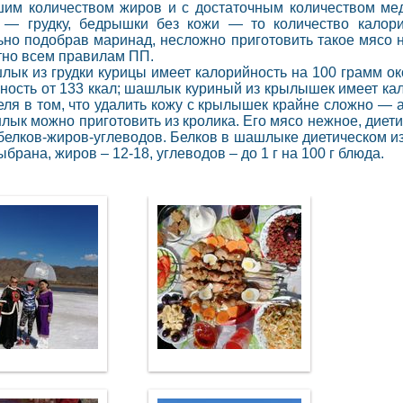
им количеством жиров и с достаточным количеством мед
и — грудку, бедрышки без кожи — то количество калори
но подобрав маринад, несложно приготовить такое мясо н
но всем правилам ПП.
ык из грудки курицы имеет калорийность на 100 грамм ок
ность от 133 ккал; шашлык куриный из крылышек имеет кало
еля в том, что удалить кожу с крылышек крайне сложно — 
ык можно приготовить из кролика. Его мясо нежное, диети
белков-жиров-углеводов. Белков в шашлыке диетическом из к
брана, жиров – 12-18, углеводов – до 1 г на 100 г блюда.