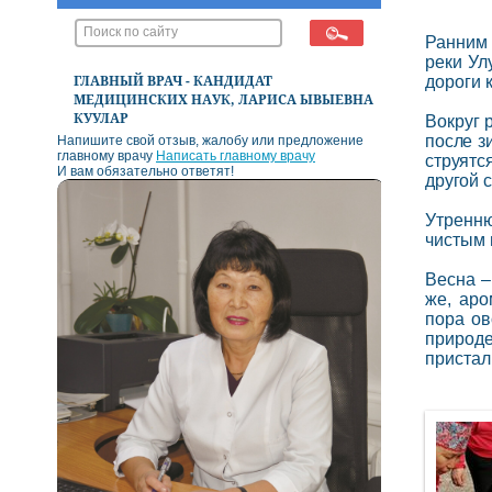
Ранним 
реки Ул
ГЛАВНЫЙ ВРАЧ - КАНДИДАТ
дороги 
МЕДИЦИНСКИХ НАУК, ЛАРИСА ЫВЫЕВНА
КУУЛАР
Вокруг 
после з
Напишите свой отзыв, жалобу или предложение
главному врачу
Написать главному врачу
струятс
И вам обязательно ответят!
другой 
Утренню
чистым 
Весна –
же, аро
пора ов
природе
пристал