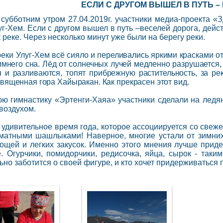
ЕСЛИ С ДРУГОМ ВЫШЕЛ В ПУТЬ –
субботним утром 27.04.2019г. участники медиа-проекта «
уг-Хем. Если с другом вышел в путь –веселей дорога, дейс
к реке. Через несколько минут уже были на берегу реки.
реки Улуг-Хем
всё сияло и переливались яркими красками о
имнего сна. Лёд от солнечных лучей медленно разрушается,
я и разливаются, топят прибрежную растительность, за ре
священная гора Хайыракан. Как прекрасен этот вид.
ю гимнастику «Эртенги-Хаяа» участники сделали на ледя
воздухом.
 удивительное время года, которое ассоциируется со свеж
матными шашлыками! Наверное, многие устали от зимних 
ощей и легких закусок. Именно этого мнения лучше прид
. Огурчики, помидорчики, редисочка, яйца, сырок - таки
ьно заботится о своей фигуре, и кто хочет придерживаться 