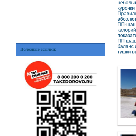
небольш
курочк
Правиль
абсолют
ПП-шашл
калорий
показат
ПП шашл
баланс 
Полезные ссылки:
тушки вы