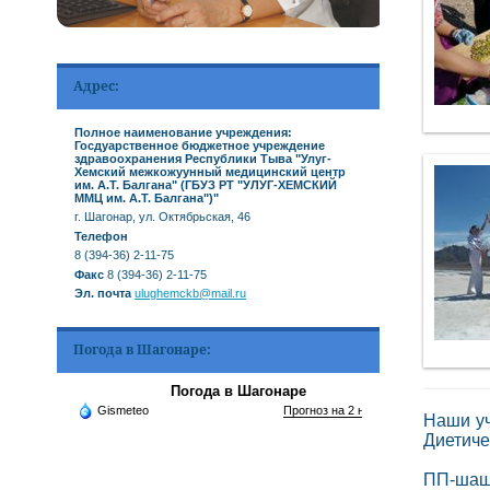
Адрес:
Полное наименование учреждения:
Госдуарственное бюджетное учреждение
здравоохранения Республики Тыва "Улуг-
Хемский межкожуунный медицинский центр
им. А.Т. Балгана" (ГБУЗ РТ "УЛУГ-ХЕМСКИЙ
ММЦ им. А.Т. Балгана")"
г. Шагонар, ул. Октябрьская, 46
Телефон
8 (394-36) 2-11-75
Факс
8 (394-36) 2-11-75
Эл. почта
ulughemckb@mail.ru
Погода в Шагонаре:
Погода в Шагонаре
Gismeteo
Прогноз на 2 недели
Наши уч
Диетиче
ПП-шаш