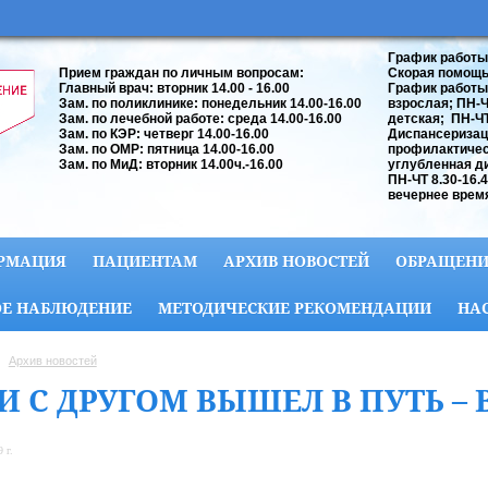
График работы
Прием граждан по личным вопросам:
Скорая помощь:
Главный врач: вторник 14.00 - 16.00
График работы
Зам. по поликлинике: понедельник 14.00-16.00
взрослая; ПН-ЧТ
Зам. по лечебной работе: среда 14.00-16.00
детская; ПН-ЧТ 
Зам. по КЭР: четверг 14.00-16.00
Диспансеризац
Зам. по ОМР: пятница 14.00-16.00
профилактичес
Зам. по МиД: вторник 14.00ч.-16.00
углубленная д
ПН-ЧТ 8.30-16.
вечернее время
РМАЦИЯ
ПАЦИЕНТАМ
АРХИВ НОВОСТЕЙ
ОБРАЩЕНИ
Е НАБЛЮДЕНИЕ
МЕТОДИЧЕСКИЕ РЕКОМЕНДАЦИИ
НА
Архив новостей
И С ДРУГОМ ВЫШЕЛ В ПУТЬ – 
 г.