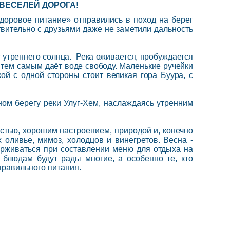
 ВЕСЕЛЕЙ ДОРОГА!
Здоровое питание» отправились в поход на берег
твительно с друзьями даже не заметили дальность
т утреннего солнца. Река оживается, пробуждается
 тем самым даёт воде свободу. Маленькие ручейки
кой с одной стороны стоит великая гора Буура, с
ном берегу реки Улуг-Хем, наслаждаясь утренним
естью, хорошим настроением, природой и, конечно
оливье, мимоз, холодцов и винегретов. Весна -
ерживаться при составлении меню для отдыха на
м блюдам будут рады многие, а особенно те, кто
правильного питания.