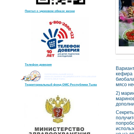
Портал о здоровом образе жизни
Телефон доверия
Вариант
кефира 
биобала
мясо не
Территориальный фонд ОМС Республики Тыва
2) марин
маринов
дополни
Секреты
получит
попробо
использ
но на д