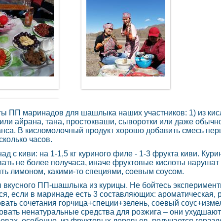
ы ПП маринадов для шашлыка наших участников: 1) из кисло
или айрана, тана, простокваши, сыворотки или даже обычног
нса. В кисломолочный продукт хорошо добавить смесь перц
сколько часов.
ад с киви: на 1-1,5 кг куриного филе - 1-3 фрукта киви. Кур
ать не более получаса, иначе фруктовые кислоты нарушат
ть лимоном, какими-то специями, соевым соусом.
 вкусного ПП-шашлыка из курицы. Не бойтесь эксперимен
ся, если в маринаде есть 3 составляющих: ароматическая,
вать сочетания горчица+специи+зелень, соевый соус+изме
овать ненатуральные средства для розжига – они ухудшают 
ровах, особенно, из фруктовых деревьев, получается гор