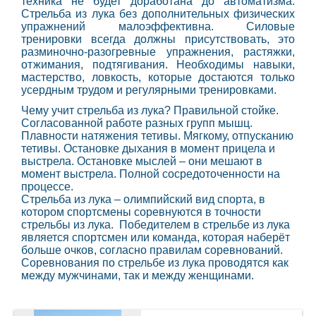
техника не будет доработана до автоматизма.
Стрельба из лука без дополнительных физических
упражнений малоэффективна. Силовые
тренировки всегда должны присутствовать, это
разминочно-разогревные упражнения, растяжки,
отжимания, подтягивания.
Необходимы навыки,
мастерство, ловкость, которые достаются только
усердным трудом и регулярными тренировками.
Чему учит стрельба из лука? Правильной стойке.
Согласованной работе разных групп мышц.
Плавности натяжения тетивы. Мягкому, отпусканию
тетивы. Остановке дыхания в момент прицела и
выстрела. Остановке мыслей – они мешают в
момент выстрела. Полной сосредоточенности на
процессе.
Стрельба из лука – олимпийский вид спорта, в
котором спортсмены соревнуются в точности
стрельбы из лука. Победителем в стрельбе из лука
является спортсмен или команда, которая наберёт
больше очков, согласно правилам соревнований.
Соревнования по стрельбе из лука проводятся как
между мужчинами, так и между женщинами.