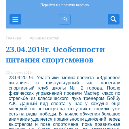
Перейти на полную версию
Главная
Архив новостей
→
23.04.2019г. Особенности
питания спортсменов
26 апреля 2019 г.
23.04.2019г. Участники медиа-проекта «Здоровое
питание» в физкультурный час посетили
спортивный клуб школы № 2 города. После
физических упражнений провели Мастер класс по
стрельбе из классического лука тренером Бойбу
А.К. Данный вид спорта у нас у кожууне еще
молодой, но несмотря на это у них в копилке уже
есть награды, победы.
В начале обучения большое
внимание уделяется правильности движений перед
выстрелом и позе спортсмена, пока правильная