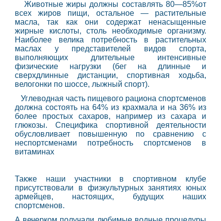
Животные жиры должны составлять 80—85%от
всех жиров пищи, остальное — растительные
масла, так как они содержат ненасыщенные
жирные кислоты, столь необходимые организму.
Наиболее велика потребность в растительных
маслах у представителей видов спорта,
выполняющих длительные интенсивные
физические нагрузки (бег на длинные и
сверхдлинные дистанции, спортивная ходьба,
велогонки по шоссе, лыжный спорт).
Углеводная часть пищевого рациона спортсменов
должна состоять на 64% из крахмала и на 36% из
более простых сахаров, например из сахара и
глюкозы. Специфика спортивной деятельности
обусловливает повышенную по сравнению с
неспортсменами потребность спортсменов в
витаминах
Также наши участники в спортивном клубе
присутствовали в физкультурных занятиях юных
армейцев, настоящих, будущих наших
спортсменов.
А вечерком получали любимые водные процедуры