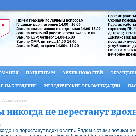
График работы
Прием граждан по личным вопросам:
Скорая помощь:
Главный врач: вторник 14.00 - 16.00
График работы
Зам. по поликлинике: понедельник 14.00-16.00
взрослая; ПН-ЧТ
Зам. по лечебной работе: среда 14.00-16.00
детская; ПН-ЧТ 
Зам. по КЭР: четверг 14.00-16.00
Диспансеризац
Зам. по ОМР: пятница 14.00-16.00
профилактичес
Зам. по МиД: вторник 14.00ч.-16.00
углубленная д
ПН-ЧТ 8.30-16.
вечернее время
РМАЦИЯ
ПАЦИЕНТАМ
АРХИВ НОВОСТЕЙ
ОБРАЩЕНИ
Е НАБЛЮДЕНИЕ
МЕТОДИЧЕСКИЕ РЕКОМЕНДАЦИИ
НА
Архив новостей
ы никогда не перестанут вдох
 г.
когда не перестанут вдохновлять. Рядом с этими великанам
еловеку, уставшему от рабочих будней? Участники медиа-пр