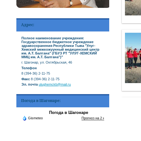
Адрес:
Полное наименование учреждения:
Госдуарственное бюджетное учреждение
здравоохранения Республики Тыва "Улуг-
Хемский межкожуунный медицинский центр
им. А.Т. Балгана" (ГБУЗ РТ "УЛУГ-ХЕМСКИЙ
ММЦ им. А.Т. Балгана")"
г. Шагонар, ул. Октябрьская, 46
Телефон
8 (394-36) 2-11-75
Факс
8 (394-36) 2-11-75
Эл. почта
ulughemckb@mail.ru
Погода в Шагонаре:
Погода в Шагонаре
Gismeteo
Прогноз на 2 недели