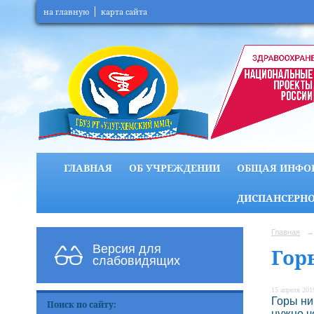
на главную
карта сайта
ГЛАВНАЯ
ОБ УЧРЕЖДЕНИИ
ОБЩАЯ ИНФО
ДИСПАНСЕРНО
Главная
→
Версия для
Гор
слабовидящих
15 апреля 2019
Горы ни
Поиск по сайту:
нужно ч