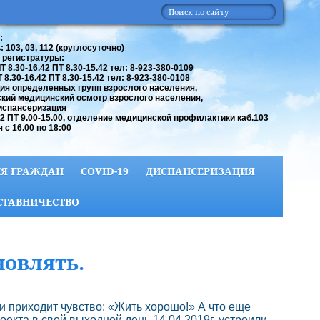
:
 103, 03, 112 (круглосуточно)
 регистратуры:
 8.30-16.42 ПТ 8.30-15.42 тел: 8-923-380-0109
8.30-16.42 ПТ 8.30-15.42 тел: 8-923-380-0108
ия определенных групп взрослого населения,
кий медицинский осмотр взрослого населения,
испансеризация
42 ПТ 9.00-15.00, отделение медицинской профилактики каб.103
 с 16.00 по 18:00
Я ГРАЖДАН
COVID-19
ДИСПАНСЕРИЗАЦИЯ
СТАВНИЧЕСТВО
новлять.
и приходит чувство: «Жить хорошо!» А что еще
оекта в свой выходной день 14.04.2019г. устроили