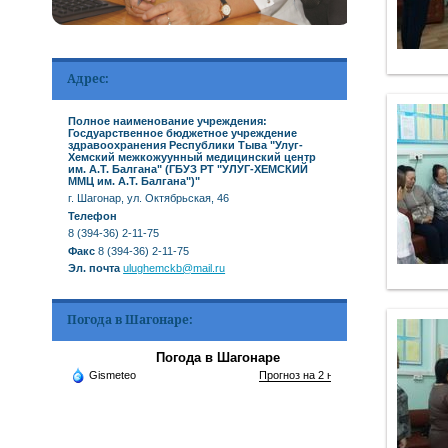
Адрес:
Полное наименование учреждения:
Госдуарственное бюджетное учреждение
здравоохранения Республики Тыва "Улуг-
Хемский межкожуунный медицинский центр
им. А.Т. Балгана" (ГБУЗ РТ "УЛУГ-ХЕМСКИЙ
ММЦ им. А.Т. Балгана")"
г. Шагонар, ул. Октябрьская, 46
Телефон
8 (394-36) 2-11-75
Факс
8 (394-36) 2-11-75
Эл. почта
ulughemckb@mail.ru
Погода в Шагонаре:
Погода в Шагонаре
Gismeteo
Прогноз на 2 недели