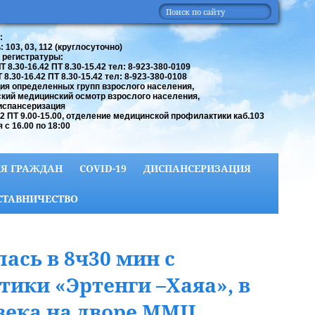
:
 103, 03, 112 (круглосуточно)
 регистратуры:
 8.30-16.42 ПТ 8.30-15.42 тел: 8-923-380-0109
8.30-16.42 ПТ 8.30-15.42 тел: 8-923-380-0108
ия определенных групп взрослого населения,
кий медицинский осмотр взрослого населения,
испансеризация
42 ПТ 9.00-15.00, отделение медицинской профилактики каб.103
 с 16.00 по 18:00
Я ГРАЖДАН
COVID-19
ДИСПАНСЕРИЗАЦИЯ
СТАВНИЧЕСТВО
лась в 8ч30 мин с
ики «Эртенги –Хаяа», в
века на дворе ММЦ.