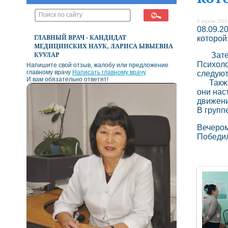
9 апреля 2019 
08.09.2
ГЛАВНЫЙ ВРАЧ - КАНДИДАТ
которой
МЕДИЦИНСКИХ НАУК, ЛАРИСА ЫВЫЕВНА
КУУЛАР
Затем 
Психоло
Напишите свой отзыв, жалобу или предложение
главному врачу
Написать главному врачу
следуют
И вам обязательно ответят!
Также у
они нас
движени
В групп
Вечером
Победил