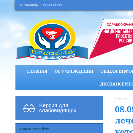
на главную
карта сайта
ГЛАВНАЯ
ОБ УЧРЕЖДЕНИИ
ОБЩАЯ ИНФО
ДИСПАНСЕРНО
Главная
→
Версия для
08.0
слабовидящих
леч
кот
Поиск по сайту: