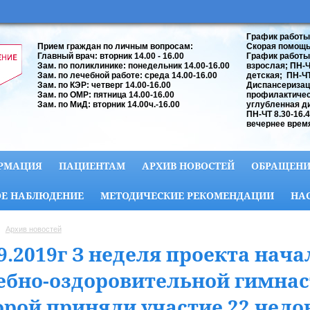
График работы
Прием граждан по личным вопросам:
Скорая помощь:
Главный врач: вторник 14.00 - 16.00
График работы
Зам. по поликлинике: понедельник 14.00-16.00
взрослая; ПН-ЧТ
Зам. по лечебной работе: среда 14.00-16.00
детская; ПН-ЧТ 
Зам. по КЭР: четверг 14.00-16.00
Диспансеризац
Зам. по ОМР: пятница 14.00-16.00
профилактичес
Зам. по МиД: вторник 14.00ч.-16.00
углубленная д
ПН-ЧТ 8.30-16.
вечернее время
РМАЦИЯ
ПАЦИЕНТАМ
АРХИВ НОВОСТЕЙ
ОБРАЩЕНИ
Е НАБЛЮДЕНИЕ
МЕТОДИЧЕСКИЕ РЕКОМЕНДАЦИИ
НА
Архив новостей
9.2019г З неделя проекта нача
ебно-оздоровительной гимнаст
орой приняли участие 22 чело