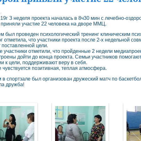
г.
019г З неделя проекта началась в 8ч30 мин с лечебно-оздо
 приняли участие 22 человека на дворе ММЦ.
был проведен психологический тренинг клиническим пси
г отметила, что участники проекта после 2-х недельной сов
 поставленной цели.
частники отметили, что пройденные 2 недели медиапроек
троены дойти до конца проекта. Семьи участников помогают
и к цели, поддерживают веру в себя.
е чувствуется позитивная, теплая атмосфера.
 в спортзале был организован дружеский матч по баскетбо
а дружба!