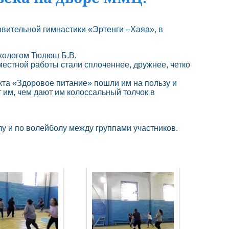
ровительной гимнастики «Эртенги –Хаяа», в
хологом Тюлюш Б.В.
местной работы стали сплоченнее, дружнее, четко
та «Здоровое питание» пошли им на пользу и
 им, чем дают им колоссальный толчок в
лу и по волейболу между группами участников.