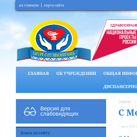
на главную
карта сайта
ГЛАВНАЯ
ОБ УЧРЕЖДЕНИИ
ОБЩАЯ ИНФО
ДИСПАНСЕРНО
Главная
→
Версия для
С М
слабовидящих
7 марта 2019 г
Поиск по сайту: