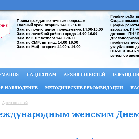
График работы
Прием граждан по личным вопросам:
Скорая помощь:
Главный врач: вторник 14.00 - 16.00
График работы
Зам. по поликлинике: понедельник 14.00-16.00
взрослая; ПН-ЧТ
Зам. по лечебной работе: среда 14.00-16.00
детская; ПН-ЧТ 
Зам. по КЭР: четверг 14.00-16.00
Диспансеризац
Зам. по ОМР: пятница 14.00-16.00
профилактичес
Зам. по МиД: вторник 14.00ч.-16.00
углубленная д
ПН-ЧТ 8.30-16.
вечернее время
РМАЦИЯ
ПАЦИЕНТАМ
АРХИВ НОВОСТЕЙ
ОБРАЩЕНИ
Е НАБЛЮДЕНИЕ
МЕТОДИЧЕСКИЕ РЕКОМЕНДАЦИИ
НА
Архив новостей
еждународным женским Днем
.