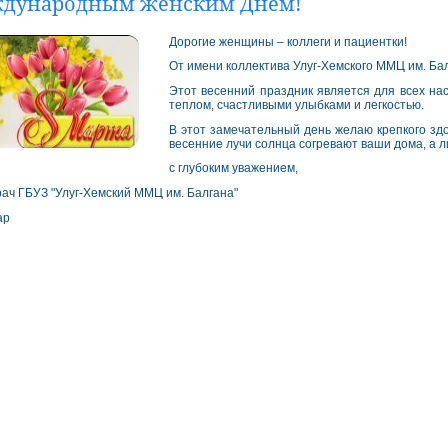
ждународным женским Днем!
Дорогие женщины – коллеги и пациентки!
От имени коллектива Улуг-Хемского ММЦ им. Б
Этот весенний праздник является для всех на
теплом, счастливыми улыбками и легкостью.
В этот замечательный день желаю крепкого здор
весенние лучи солнца согревают ваши дома, а л
с глубоким уважением,
рач ГБУЗ "Улуг-Хемский ММЦ им. Балгана"
лар