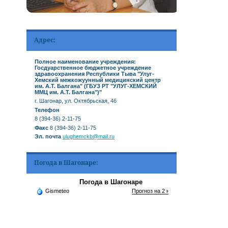
Адрес:
Полное наименование учреждения:
Госдуарственное бюджетное учреждение
здравоохранения Республики Тыва "Улуг-
Хемский межкожуунный медицинский центр
им. А.Т. Балгана" (ГБУЗ РТ "УЛУГ-ХЕМСКИЙ
ММЦ им. А.Т. Балгана")"
г. Шагонар, ул. Октябрьская, 46
Телефон
8 (394-36) 2-11-75
Факс
8 (394-36) 2-11-75
Эл. почта
ulughemckb@mail.ru
Погода в Шагонаре:
Погода в Шагонаре
Gismeteo
Прогноз на 2 недели