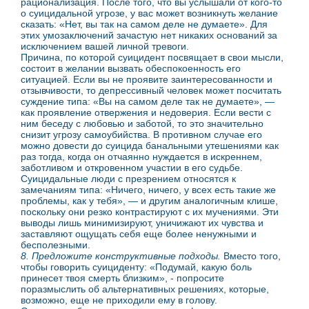
рационализация. После того, что вы услышали от кого-то
о суицидальной угрозе, у вас может возникнуть желание
сказать: «Нет, вы так на самом деле не думаете». Для
этих умозаключений зачастую нет никаких оснований за
исключением вашей личной тревоги.
Причина, по которой суицидент посвящает в свои мысли,
состоит в желании вызвать обеспокоенность его
ситуацией. Если вы не проявите заинтересованности и
отзывчивости, то депрессивный человек может посчитать
суждение типа: «Вы на самом деле так не думаете», —
как проявление отвержения и недоверия. Если вести с
ним беседу с любовью и заботой, то это значительно
снизит угрозу самоубийства. В противном случае его
можно довести до суицида банальными утешениями как
раз тогда, когда он отчаянно нуждается в искреннем,
заботливом и откровенном участии в его судьбе.
Суицидальные люди с презрением относятся к
замечаниям типа: «Ничего, ничего, у всех есть такие же
проблемы, как у тебя», — и другим аналогичным клише,
поскольку они резко контрастируют с их мучениями. Эти
выводы лишь минимизируют, уничижают их чувства и
заставляют ощущать себя еще более ненужными и
бесполезными.
8. Предложите конструктивные подходы.
Вместо того,
чтобы говорить суициденту: «Подумай, какую боль
принесет твоя смерть близким», - попросите
поразмыслить об альтернативных решениях, которые,
возможно, еще не приходили ему в голову.