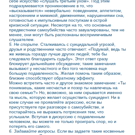
себе искусство «слушать третьим ухом». Под этим
подразумевается проникновение в то, что
«высказывается» невербально: поведением, аппетитом,
настроением и мимикой, движениями, нарушениями сна,
готовностью к импульсивным поступкам в острой
кризисной ситуации. Несмотря на то, что основные
предвестники самоубийства часто завуалированы, тем не
менее, они могут быть распознаны восприимчивым
слушателем.
5. Не спорьте.
Сталкиваясь с суицидальной угрозой,
друзья и родственники часто отвечают: «Подумай, ведь ты
же живешь гораздо лучше других людей; тебе бы
следовало благодарить судьбу». Этот ответ сразу
блокирует дальнейшее обсуждение; такие замечания
вызывают у несчастного и без того человека еще
большую подавленность. Желая помочь таким образом,
близкие способствуют обратному эффекту.
Можно встретить часто и другое знакомое замечание: «Ты
понимаешь, какие несчастья и позор ты навлечешь на
свою семью?» Но, возможно, за ним скрывается именно
та мысль, которую желает осуществить суицидент. Ни в
коем случае не проявляйте агрессию, если вы
присутствуете при разговоре о самоубийстве, и
постарайтесь не выражать потрясения тем, что
услышали. Вступая в дискуссию с подавленным
человеком, вы можете не только проиграть спор, но и
потерять его самого.
6. Задавайте вопросы.
Если вы задаете такие косвенные