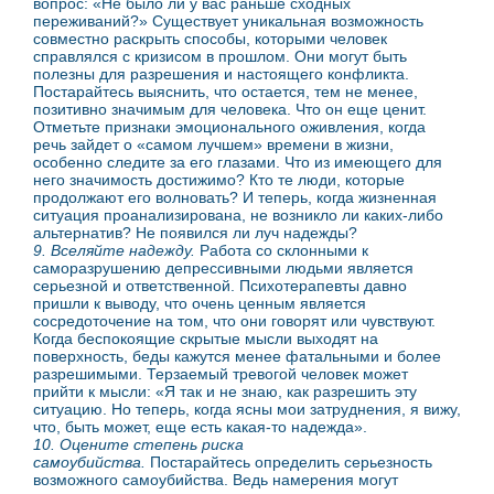
вопрос: «Не было ли у вас раньше сходных
переживаний?» Существует уникальная возможность
совместно раскрыть способы, которыми человек
справлялся с кризисом в прошлом. Они могут быть
полезны для разрешения и настоящего конфликта.
Постарайтесь выяснить, что остается, тем не менее,
позитивно значимым для человека. Что он еще ценит.
Отметьте признаки эмоционального оживления, когда
речь зайдет о «самом лучшем» времени в жизни,
особенно следите за его глазами. Что из имеющего для
него значимость достижимо? Кто те люди, которые
продолжают его волновать? И теперь, когда жизненная
ситуация проанализирована, не возникло ли каких-либо
альтернатив? Не появился ли луч надежды?
9. Вселяйте надежду.
Работа со склонными к
саморазрушению депрессивными людьми является
серьезной и ответственной. Психотерапевты давно
пришли к выводу, что очень ценным является
сосредоточение на том, что они говорят или чувствуют.
Когда беспокоящие скрытые мысли выходят на
поверхность, беды кажутся менее фатальными и более
разрешимыми. Терзаемый тревогой человек может
прийти к мысли: «Я так и не знаю, как разрешить эту
ситуацию. Но теперь, когда ясны мои затруднения, я вижу,
что, быть может, еще есть какая-то надежда».
10. Оцените степень риска
самоубийства.
Постарайтесь определить серьезность
возможного самоубийства. Ведь намерения могут