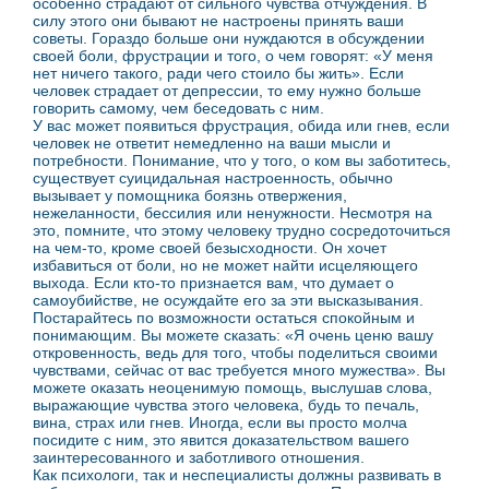
особенно страдают от сильного чувства отчуждения. В
силу этого они бывают не настроены принять ваши
советы. Гораздо больше они нуждаются в обсуждении
своей боли, фрустрации и того, о чем говорят: «У меня
нет ничего такого, ради чего стоило бы жить». Если
человек страдает от депрессии, то ему нужно больше
говорить самому, чем беседовать с ним.
У вас может появиться фрустрация, обида или гнев, если
человек не ответит немедленно на ваши мысли и
потребности. Понимание, что у того, о ком вы заботитесь,
существует суицидальная настроенность, обычно
вызывает у помощника боязнь отвержения,
нежеланности, бессилия или ненужности. Несмотря на
это, помните, что этому человеку трудно сосредоточиться
на чем-то, кроме своей безысходности. Он хочет
избавиться от боли, но не может найти исцеляющего
выхода. Если кто-то признается вам, что думает о
самоубийстве, не осуждайте его за эти высказывания.
Постарайтесь по возможности остаться спокойным и
понимающим. Вы можете сказать: «Я очень ценю вашу
откровенность, ведь для того, чтобы поделиться своими
чувствами, сейчас от вас требуется много мужества». Вы
можете оказать неоценимую помощь, выслушав слова,
выражающие чувства этого человека, будь то печаль,
вина, страх или гнев. Иногда, если вы просто молча
посидите с ним, это явится доказательством вашего
заинтересованного и заботливого отношения.
Как психологи, так и неспециалисты должны развивать в