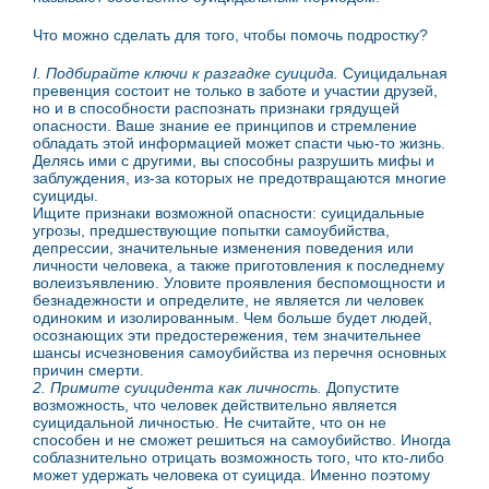
Что можно сделать для того, чтобы помочь подростку?
I. Подбирайте ключи к разгадке суицида.
Суицидальная
превенция состоит не только в заботе и участии друзей,
но и в способности распознать признаки грядущей
опасности. Ваше знание ее принципов и стремление
обладать этой информацией может спасти чью-то жизнь.
Делясь ими с другими, вы способны разрушить мифы и
заблуждения, из-за которых не предотвращаются многие
суициды.
Ищите признаки возможной опасности: суицидальные
угрозы, предшествующие попытки самоубийства,
депрессии, значительные изменения поведения или
личности человека, а также приготовления к последнему
волеизъявлению. Уловите проявления беспомощности и
безнадежности и определите, не является ли человек
одиноким и изолированным. Чем больше будет людей,
осознающих эти предостережения, тем значительнее
шансы исчезновения самоубийства из перечня основных
причин смерти.
2. Примите суицидента как личность.
Допустите
возможность, что человек действительно является
суицидальной личностью. Не считайте, что он не
способен и не сможет решиться на самоубийство. Иногда
соблазнительно отрицать возможность того, что кто-либо
может удержать человека от суицида. Именно поэтому