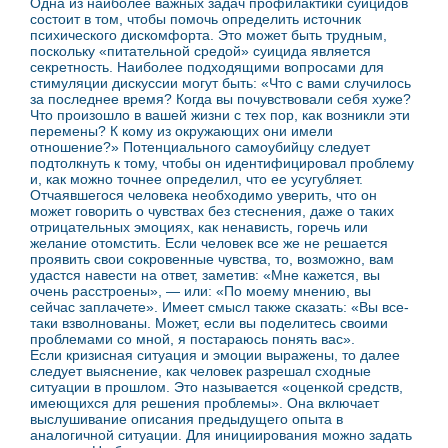
Одна из наиболее важных задач профилактики суицидов
состоит в том, чтобы помочь определить источник
психического дискомфорта. Это может быть трудным,
поскольку «питательной средой» суицида является
секретность. Наиболее подходящими вопросами для
стимуляции дискуссии могут быть: «Что с вами случилось
за последнее время? Когда вы почувствовали себя хуже?
Что произошло в вашей жизни с тех пор, как возникли эти
перемены? К кому из окружающих они имели
отношение?» Потенциального самоубийцу следует
подтолкнуть к тому, чтобы он идентифицировал проблему
и, как можно точнее определил, что ее усугубляет.
Отчаявшегося человека необходимо уверить, что он
может говорить о чувствах без стеснения, даже о таких
отрицательных эмоциях, как ненависть, горечь или
желание отомстить. Если человек все же не решается
проявить свои сокровенные чувства, то, возможно, вам
удастся навести на ответ, заметив: «Мне кажется, вы
очень расстроены», — или: «По моему мнению, вы
сейчас заплачете». Имеет смысл также сказать: «Вы все-
таки взволнованы. Может, если вы поделитесь своими
проблемами со мной, я постараюсь понять вас».
Если кризисная ситуация и эмоции выражены, то далее
следует выяснение, как человек разрешал сходные
ситуации в прошлом. Это называется «оценкой средств,
имеющихся для решения проблемы». Она включает
выслушивание описания предыдущего опыта в
аналогичной ситуации. Для инициирования можно задать