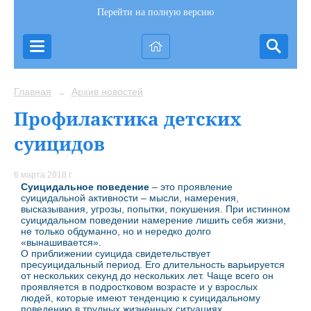
Перейти на полную версию
Главная
Архив новостей
→
Профилактика детских
суицидов
6 марта 2018 г.
Суицидальное поведение
– это проявление
суицидальной активности – мысли, намерения,
высказывания, угрозы, попытки, покушения. При истинном
суицидальном поведении намерение лишить себя жизни,
не только обдуманно, но и нередко долго
«вынашивается».
О приближении суицида свидетельствует
пресуицидальный период. Его длительность варьируется
от нескольких секунд до нескольких лет. Чаще всего он
проявляется в подростковом возрасте и у взрослых
людей, которые имеют тенденцию к суицидальному
поведению в трудных жизненных ситуациях.