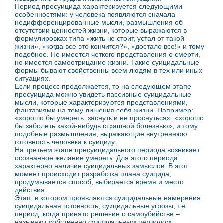
Период пресуицида характеризуется следующими
особенностями: у человека появляются сначала
недифференцированные мысли, размышления об
отсутствии ценностей жизни, которые выражаются в
формулировках типа «жить не стоит, устал от такой
жизни», «когда все это кончится?», «достало все!» и тому
подобное. Не имеется четкого представления о смерти,
но имеется самоотрицание жизни. Такие суицидальные
формы бывают свойственны всем людям в тех или иных
ситуациях.
Если процесс продолжается, то на следующем этапе
пресуицида можно увидеть пассивные суицидальные
мысли, которые характеризуются представлениями,
фантазиями на тему лишения себя жизни. Например:
«хорошо бы умереть, заснуть и не проснуться», «хорошо
бы заболеть какой-нибудь страшной болезнью», и тому
подобные размышления, выражающие внутреннюю
готовность человека к суициду.
На третьем этапе пресуицидального периода возникает
осознанное желание умереть. Для этого периода
характерно наличие суицидальных замыслов. В этот
момент происходит разработка плана суицида,
продумывается способ, выбирается время и место
действия.
Этап, в котором проявляются суицидальные намерения,
суицидальная готовность, суицидальные угрозы, т.е.
период, когда принято решение о самоубийстве –
называют собственно суицидальным периодом.