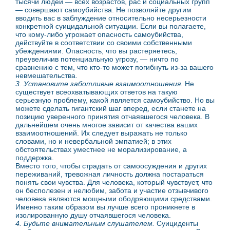
тысячи людей — всех возрастов, рас и социальных групп
— совершают самоубийства. Не позволяйте другим
вводить вас в заблуждение относительно несерьезности
конкретной суицидальной ситуации. Если вы полагаете,
что кому-либо угрожает опасность самоубийства,
действуйте в соответствии со своими собственными
убеждениями. Опасность, что вы растеряетесь,
преувеличив потенциальную угрозу, — ничто по
сравнению с тем, что кто-то может погибнуть из-за вашего
невмешательства.
3. Установите заботливые взаимоотношения.
Не
существует всеохватывающих ответов на такую
серьезную проблему, какой является самоубийство. Но вы
можете сделать гигантский шаг вперед, если станете на
позицию уверенного принятия отчаявшегося человека. В
дальнейшем очень многое зависит от качества ваших
взаимоотношений. Их следует выражать не только
словами, но и невербальной эмпатией; в этих
обстоятельствах уместнее не морализирование, а
поддержка.
Вместо того, чтобы страдать от самоосуждения и других
переживаний, тревожная личность должна постараться
понять свои чувства. Для человека, который чувствует, что
он бесполезен и нелюбим, забота и участие отзывчивого
человека являются мощными ободряющими средствами.
Именно таким образом вы лучше всего проникнете в
изолированную душу отчаявшегося человека.
4. Будьте внимательным слушателем.
Суициденты