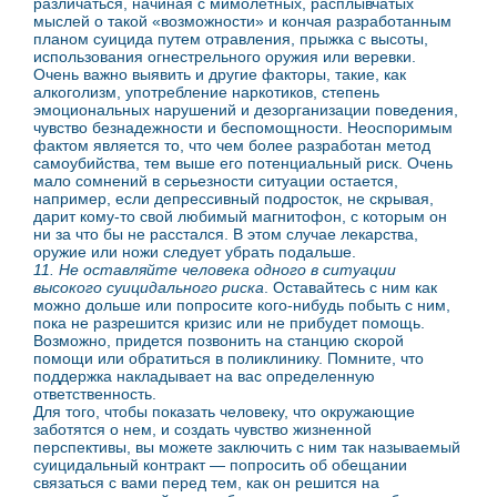
различаться, начиная с мимолетных, расплывчатых
мыслей о такой «возможности» и кончая разработанным
планом суицида путем отравления, прыжка с высоты,
использования огнестрельного оружия или веревки.
Очень важно выявить и другие факторы, такие, как
алкоголизм, употребление наркотиков, степень
эмоциональных нарушений и дезорганизации поведения,
чувство безнадежности и беспомощности. Неоспоримым
фактом является то, что чем более разработан метод
самоубийства, тем выше его потенциальный риск. Очень
мало сомнений в серьезности ситуации остается,
например, если депрессивный подросток, не скрывая,
дарит кому-то свой любимый магнитофон, с которым он
ни за что бы не расстался. В этом случае лекарства,
оружие или ножи следует убрать подальше.
11. Не оставляйте человека одного в ситуации
высокого суицидального риска
. Оставайтесь с ним как
можно дольше или попросите кого-нибудь побыть с ним,
пока не разрешится кризис или не прибудет помощь.
Возможно, придется позвонить на станцию скорой
помощи или обратиться в поликлинику. Помните, что
поддержка накладывает на вас определенную
ответственность.
Для того, чтобы показать человеку, что окружающие
заботятся о нем, и создать чувство жизненной
перспективы, вы можете заключить с ним так называемый
суицидальный контракт — попросить об обещании
связаться с вами перед тем, как он решится на