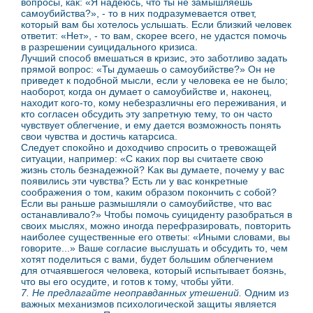
вопросы, как: «Я надеюсь, что ты не замышляешь
самоубийства?», - то в них подразумевается ответ,
который вам бы хотелось услышать. Если близкий человек
ответит: «Нет», - то вам, скорее всего, не удастся помочь
в разрешении суицидального кризиса.
Лучший способ вмешаться в кризис, это заботливо задать
прямой вопрос: «Ты думаешь о самоубийстве?» Он не
приведет к подобной мысли, если у человека ее не было;
наоборот, когда он думает о самоубийстве и, наконец,
находит кого-то, кому небезразличны его переживания, и
кто согласен обсудить эту запретную тему, то он часто
чувствует облегчение, и ему дается возможность понять
свои чувства и достичь катарсиса.
Следует спокойно и доходчиво спросить о тревожащей
ситуации, например: «С каких пор вы считаете свою
жизнь столь безнадежной? Kaк вы думаете, почему у вас
появились эти чувства? Есть ли у вас конкретные
соображения о том, каким образом покончить с собой?
Если вы раньше размышляли о самоубийстве, что вас
останавливало?» Чтобы помочь суициденту разобраться в
своих мыслях, можно иногда перефразировать, повторить
наиболее существенные его ответы: «Иными словами, вы
говорите...» Ваше согласие выслушать и обсудить то, чем
хотят поделиться с вами, будет большим облегчением
для отчаявшегося человека, который испытывает боязнь,
что вы его осудите, и готов к тому, чтобы уйти.
7. Не предлагайте неоправданных утешений.
Одним из
важных механизмов психологической защиты является