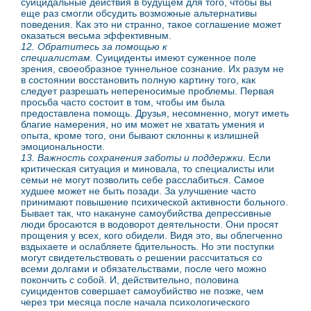
суицидальные действия в будущем для того, чтобы вы
еще раз смогли обсудить возможные альтернативы
поведения. Как это ни странно, такое соглашение может
оказаться весьма эффективным.
12. Обратитесь за помощью к
специалистам.
Суициденты имеют суженное поле
зрения, своеобразное туннельное сознание. Их разум не
в состоянии восстановить полную картину того, как
следует разрешать непереносимые проблемы. Первая
просьба часто состоит в том, чтобы им была
предоставлена помощь. Друзья, несомненно, могут иметь
благие намерения, но им может не хватать умения и
опыта, кроме того, они бывают склонны к излишней
эмоциональности.
13. Важность сохранения заботы и поддержки.
Если
критическая ситуация и миновала, то специалисты или
семьи не могут позволить себе расслабиться. Самое
худшее может не быть позади. За улучшение часто
принимают повышение психической активности больного.
Бывает так, что накануне самоубийства депрессивные
люди бросаются в водоворот деятельности. Они просят
прощения у всех, кого обидели. Видя это, вы облегченно
вздыхаете и ослабляете бдительность. Но эти поступки
могут свидетельствовать о решении рассчитаться со
всеми долгами и обязательствами, после чего можно
покончить с собой. И, действительно, половина
суицидентов совершает самоубийство не позже, чем
через три месяца после начала психологического