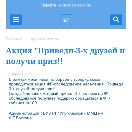
Перейти на полную версию
Главная
Архив новостей
→
Акция "Приведи-3-х друзей и
получи приз!!
12 апреля 2018 г.
В рамках месячника по борьбе с туберкулезом
проводиться акция ФГ-обследование населения "Приведи
3-х друзей-получи приз!...
(каждый человек,который привел 3-х человек на ФГ-
обследование получает подарок) обращаться в ФГ-
кабинет №109
Администрация ГБУЗ РТ "Улуг-Хемский ММЦ им.
А.Т.Балгана"