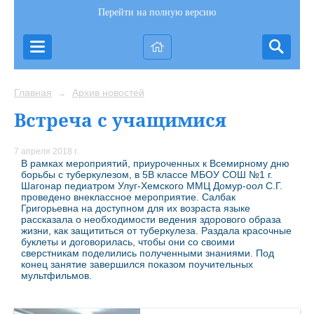
Перейти на полную версию
Главная
Архив новостей
→
Встреча с учащимися
7 апреля 2018 г.
В рамках мероприятий, приуроченных к Всемирному дню
борьбы с туберкулезом, в 5В классе МБОУ СОШ №1 г.
Шагонар педиатром Улуг-Хемского ММЦ Домур-оол С.Г.
проведено внеклассное мероприятие. Салбак
Григорьевна на доступном для их возраста языке
рассказала о необходимости ведения здорового образа
жизни, как защититься от туберкулеза. Раздала красочные
буклеты и договорилась, чтобы они со своими
сверстникам поделились полученными знаниями. Под
конец занятие завершился показом поучительных
мультфильмов.