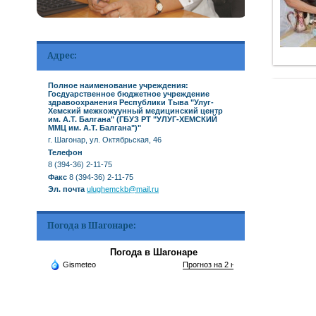
Адрес:
Полное наименование учреждения:
Госдуарственное бюджетное учреждение
здравоохранения Республики Тыва "Улуг-
Хемский межкожуунный медицинский центр
им. А.Т. Балгана" (ГБУЗ РТ "УЛУГ-ХЕМСКИЙ
ММЦ им. А.Т. Балгана")"
г. Шагонар, ул. Октябрьская, 46
Телефон
8 (394-36) 2-11-75
Факс
8 (394-36) 2-11-75
Эл. почта
ulughemckb@mail.ru
Погода в Шагонаре:
Погода в Шагонаре
Gismeteo
Прогноз на 2 недели