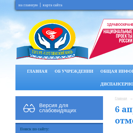
на главную
карта сайта
ГЛАВНАЯ
ОБ УЧРЕЖДЕНИИ
ОБЩАЯ ИНФО
ДИСПАНСЕРНО
Главная
→
Версия для
6 а
слабовидящих
отм
Поиск по сайту: