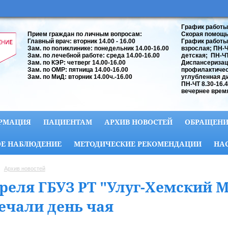
График работы
Прием граждан по личным вопросам:
Скорая помощь:
Главный врач: вторник 14.00 - 16.00
График работы
Зам. по поликлинике: понедельник 14.00-16.00
взрослая; ПН-ЧТ
Зам. по лечебной работе: среда 14.00-16.00
детская; ПН-ЧТ 
Зам. по КЭР: четверг 14.00-16.00
Диспансеризац
Зам. по ОМР: пятница 14.00-16.00
профилактичес
Зам. по МиД: вторник 14.00ч.-16.00
углубленная д
ПН-ЧТ 8.30-16.
вечернее время
РМАЦИЯ
ПАЦИЕНТАМ
АРХИВ НОВОСТЕЙ
ОБРАЩЕНИ
Е НАБЛЮДЕНИЕ
МЕТОДИЧЕСКИЕ РЕКОМЕНДАЦИИ
НА
Архив новостей
преля ГБУЗ РТ "Улуг-Хемский М
ечали день чая