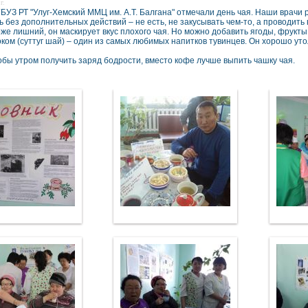
г.
БУЗ РТ "Улуг-Хемский ММЦ им. А.Т. Балгана" отмечали день чая. Наши врачи 
ь без дополнительных действий – не есть, не закусывать чем-то, а проводить
же лишний, он маскирует вкус плохого чая. Но можно добавить ягоды, фрукты
оком (суттуг шай) – один из самых любимых напитков тувинцев. Он хорошо уто
тобы утром получить заряд бодрости, вместо кофе лучше выпить чашку чая.