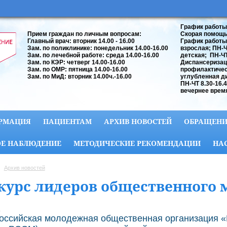
График работы
Прием граждан по личным вопросам:
Скорая помощь:
Главный врач: вторник 14.00 - 16.00
График работы
Зам. по поликлинике: понедельник 14.00-16.00
взрослая; ПН-ЧТ
Зам. по лечебной работе: среда 14.00-16.00
детская; ПН-ЧТ 
Зам. по КЭР: четверг 14.00-16.00
Диспансеризац
Зам. по ОМР: пятница 14.00-16.00
профилактичес
Зам. по МиД: вторник 14.00ч.-16.00
углубленная д
ПН-ЧТ 8.30-16.
вечернее время
РМАЦИЯ
ПАЦИЕНТАМ
АРХИВ НОВОСТЕЙ
ОБРАЩЕНИ
Е НАБЛЮДЕНИЕ
МЕТОДИЧЕСКИЕ РЕКОМЕНДАЦИИ
НА
Архив новостей
курс лидеров общественного 
.
ссийская молодежная общественная организация «