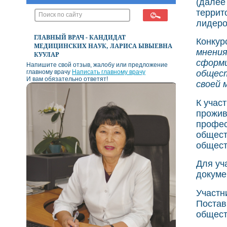
(далее
террит
лидеро
ГЛАВНЫЙ ВРАЧ - КАНДИДАТ
Конкур
МЕДИЦИНСКИХ НАУК, ЛАРИСА ЫВЫЕВНА
мнения
КУУЛАР
сформи
Напишите свой отзыв, жалобу или предложение
главному врачу
Написать главному врачу
общест
И вам обязательно ответят!
своей 
К учас
прожив
профес
общест
общест
Для уч
докуме
Участн
Постав
общест