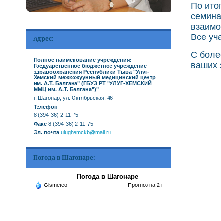
По ито
семина
взаимо
Все уч
Адрес:
С боле
Полное наименование учреждения:
ваших 
Госдуарственное бюджетное учреждение
здравоохранения Республики Тыва "Улуг-
Хемский межкожуунный медицинский центр
им. А.Т. Балгана" (ГБУЗ РТ "УЛУГ-ХЕМСКИЙ
ММЦ им. А.Т. Балгана")"
г. Шагонар, ул. Октябрьская, 46
Телефон
8 (394-36) 2-11-75
Факс
8 (394-36) 2-11-75
Эл. почта
ulughemckb@mail.ru
Погода в Шагонаре:
Погода в Шагонаре
Gismeteo
Прогноз на 2 недели