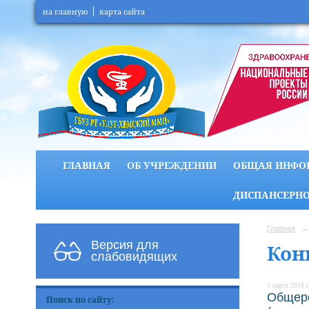
на главную
карта сайта
ГЛАВНАЯ
ОБ УЧРЕЖДЕНИИ
ОБЩАЯ ИНФО
ДИСПАНСЕРНО
Главная
→
Версия для
Кон
слабовидящих
5 марта 2018 г
Общеро
Поиск по сайту: