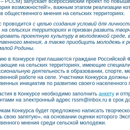
 – РССМ) запускает всероссийский проект по повыш
ория возможностей!», важным этапом реализации кот
в общественного мнения на сельских территориях.
с проводится
с целью создания условий для личнос
 на сельских территориях
и призван
развить творч
ровать проектную культуру в молодежной среде,
венного мнения, а также приобщить молодежь к р
малой Родины.
тию в Конкурсе приглашаются граждане Российской Фе
ающие на сельских территориях, имеющие специа
сиональную деятельность в образовании, спорте, м
венной работе на селе. Участники Конкурса должны
венных инициатив по развитию своего населенного п
астия в Конкурсе необходимо заполнить
анкету
и отп
нтами на электронный адрес rssm@inbox.ru в срок до
икам Конкурса будет предложено написать творческое
ь свою запятую», на основании оценки которого Экс
венного мнения среди сельской молодежи.