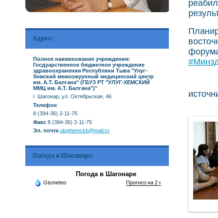
реабил
резуль
Планир
Адрес:
восточ
форума
Полное наименование учреждения:
#Минз
Госдуарственное бюджетное учреждение
здравоохранения Республики Тыва "Улуг-
Хемский межкожуунный медицинский центр
им. А.Т. Балгана" (ГБУЗ РТ "УЛУГ-ХЕМСКИЙ
ММЦ им. А.Т. Балгана")"
источни
г. Шагонар, ул. Октябрьская, 46
Телефон
8 (394-36) 2-11-75
Факс
8 (394-36) 2-11-75
Эл. почта
ulughemckb@mail.ru
Погода в Шагонаре:
Погода в Шагонаре
Gismeteo
Прогноз на 2 недели