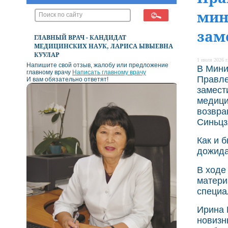
мин
зам
ГЛАВНЫЙ ВРАЧ - КАНДИДАТ
МЕДИЦИНСКИХ НАУК, ЛАРИСА ЫВЫЕВНА
КУУЛАР
1 июля 2026 г
Напишите свой отзыв, жалобу или предложение
В Мини
главному врачу
Написать главному врачу
Правле
И вам обязательно ответят!
замест
медици
возвра
Синьцз
Как и 
дожида
В ходе
матери
специа
Ирина 
новизн