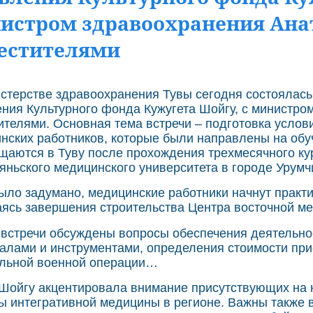
истром здравоохранения Ана
естителями
.
стерстве здравоохранения Тувы сегодня состоялась
ния Культурного фонда Кужугета Шойгу, с министро
ителями. Основная тема встречи – подготовка услов
нских работников, которые были направлены на обуч
щаются в Туву после прохождения трехмесячного ку
яньского медицинского университета в городе Урумч
было задумано, медицинские работники начнут практ
ясь завершения строительства Центра восточной м
 встречи обсуждены вопросы обеспечения деятельн
алами и инструментами, определения стоимости при
льной военной операции…
Шойгу акцентировала внимание присутствующих на н
ы интегративной медицины в регионе. Важны также 