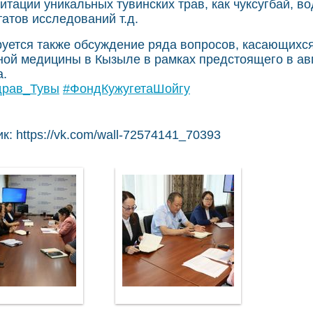
итации уникальных тувинских трав, как чуксугбай, в
татов исследований т.д.
уется также обсуждение ряда вопросов, касающихс
ной медицины в Кызыле в рамках предстоящего в ав
.
драв_Тувы
#ФондКужугетаШойгу
к: https://vk.com/wall-72574141_70393