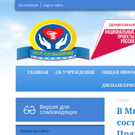
на главную
карта сайта
ГЛАВНАЯ
ОБ УЧРЕЖДЕНИИ
ОБЩАЯ ИНФО
ДИСПАНСЕРНО
Главная
→
Версия для
В М
слабовидящих
сос
Пра
Поиск по сайту: