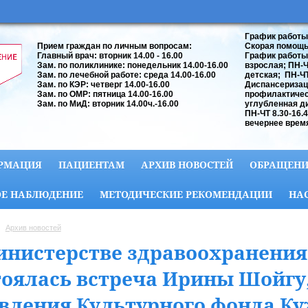
График работы
Прием граждан по личным вопросам:
Скорая помощь:
Главный врач: вторник 14.00 - 16.00
График работы
Зам. по поликлинике: понедельник 14.00-16.00
взрослая; ПН-ЧТ
Зам. по лечебной работе: среда 14.00-16.00
детская; ПН-ЧТ 
Зам. по КЭР: четверг 14.00-16.00
Диспансеризац
Зам. по ОМР: пятница 14.00-16.00
профилактичес
Зам. по МиД: вторник 14.00ч.-16.00
углубленная д
ПН-ЧТ 8.30-16.
вечернее время
РМАЦИЯ
ПАЦИЕНТАМ
АРХИВ НОВОСТЕЙ
ОБРАЩЕНИ
Е НАБЛЮДЕНИЕ
МЕТОДИЧЕСКИЕ РЕКОМЕНДАЦИИ
НА
Архив новостей
инистерстве здравоохранения 
тоялась встреча Ирины Шойгу
вления Культурного фонда Ку