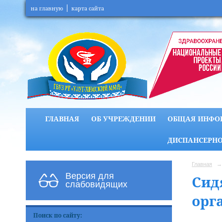
на главную
карта сайта
ГЛАВНАЯ
ОБ УЧРЕЖДЕНИИ
ОБЩАЯ ИНФО
ДИСПАНСЕРНО
Главная
→
Версия для
Сид
слабовидящих
орг
Поиск по сайту: