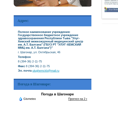
Адрес:
Полное наименование учреждения:
Госдуарственное бюджетное учреждение
здравоохранения Республики Тыва "Улуг-
Хемский межкожуунный медицинский центр
им. А.Т. Балгана" (ГБУЗ РТ "УЛУГ-ХЕМСКИЙ
ММЦ им. А.Т. Балгана")"
г. Шагонар, ул. Октябрьская, 46
Телефон
8 (394-36) 2-11-75
Факс
8 (394-36) 2-11-75
Эл. почта
ulughemckb@mail.ru
Погода в Шагонаре:
Погода в Шагонаре
Gismeteo
Прогноз на 2 недели