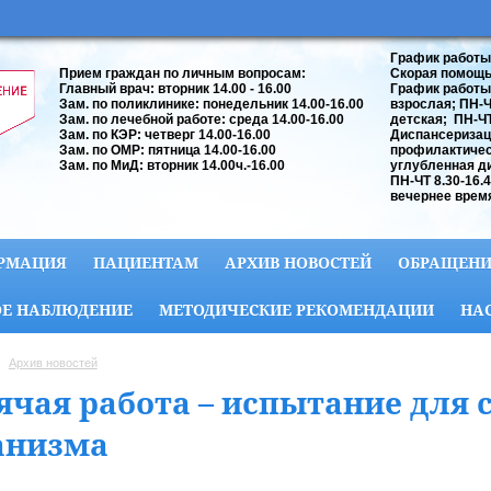
График работы
Прием граждан по личным вопросам:
Скорая помощь:
Главный врач: вторник 14.00 - 16.00
График работы
Зам. по поликлинике: понедельник 14.00-16.00
взрослая; ПН-ЧТ
Зам. по лечебной работе: среда 14.00-16.00
детская; ПН-ЧТ 
Зам. по КЭР: четверг 14.00-16.00
Диспансеризац
Зам. по ОМР: пятница 14.00-16.00
профилактичес
Зам. по МиД: вторник 14.00ч.-16.00
углубленная д
ПН-ЧТ 8.30-16.
вечернее время
РМАЦИЯ
ПАЦИЕНТАМ
АРХИВ НОВОСТЕЙ
ОБРАЩЕНИ
Е НАБЛЮДЕНИЕ
МЕТОДИЧЕСКИЕ РЕКОМЕНДАЦИИ
НА
Архив новостей
ячая работа – испытание для с
анизма