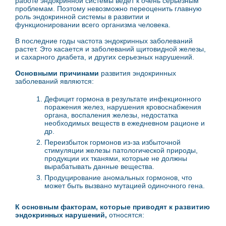
работе эндокринной системы ведет к очень серьезным
проблемам. Поэтому невозможно переоценить главную
роль эндокринной системы в развитии и
функционировании всего организма человека.
В последние годы частота эндокринных заболеваний
растет. Это касается и заболеваний щитовидной железы,
и сахарного диабета, и других серьезных нарушений.
Основными причинами
развития эндокринных
заболеваний являются:
Дефицит гормона в результате инфекционного
поражения желез, нарушения кровоснабжения
органа, воспаления железы, недостатка
необходимых веществ в ежедневном рационе и
др.
Переизбыток гормонов из-за избыточной
стимуляции железы патологической природы,
продукции их тканями, которые не должны
вырабатывать данные вещества.
Продуцирование аномальных гормонов, что
может быть вызвано мутацией одиночного гена.
К основным факторам, которые приводят к развитию
эндокринных нарушений,
относятся: