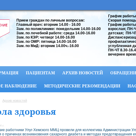
График работы
Прием граждан по личным вопросам:
Скорая помощь:
Главный врач: вторник 14.00 - 16.00
График работы
Зам. по поликлинике: понедельник 14.00-16.00
взрослая; ПН-ЧТ
Зам. по лечебной работе: среда 14.00-16.00
детская; ПН-ЧТ 
Зам. по КЭР: четверг 14.00-16.00
Диспансеризац
Зам. по ОМР: пятница 14.00-16.00
профилактичес
Зам. по МиД: вторник 14.00ч.-16.00
углубленная д
ПН-ЧТ 8.30-16.
вечернее время
РМАЦИЯ
ПАЦИЕНТАМ
АРХИВ НОВОСТЕЙ
ОБРАЩЕНИ
Е НАБЛЮДЕНИЕ
МЕТОДИЧЕСКИЕ РЕКОМЕНДАЦИИ
НА
Архив новостей
ла здоровья
4 г.
ие работники Улуг-Хемского ММЦ провели для коллектива Администрации Улуг
и о причинах возникновения сахарного диабета и методах предотвращения ег