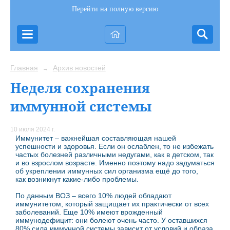
Перейти на полную версию
Главная
Архив новостей
→
Неделя сохранения
иммунной системы
10 июля 2024 г.
Иммунитет – важнейшая составляющая нашей
успешности и здоровья. Если он ослаблен, то не избежать
частых болезней различными недугами, как в детском, так
и во взрослом возрасте. Именно поэтому надо задуматься
об укреплении иммунных сил организма ещё до того,
как возникнут какие-либо проблемы.
По данным ВОЗ – всего 10% людей обладают
иммунитетом, который защищает их практически от всех
заболеваний. Еще 10% имеют врожденный
иммунодефицит: они болеют очень часто. У оставшихся
80% сила иммунной системы зависит от условий и образа