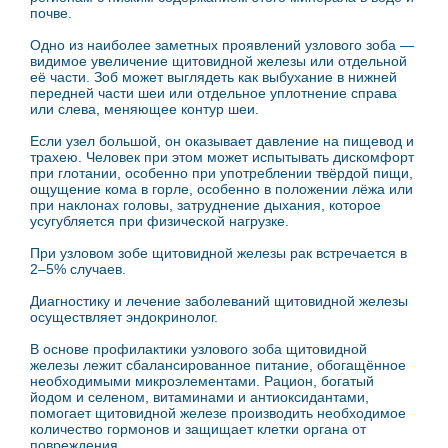
почве.
Одно из наиболее заметных проявлений узлового зоба —
видимое увеличение щитовидной железы или отдельной
её части. Зоб может выглядеть как выбухание в нижней
передней части шеи или отдельное уплотнение справа
или слева, меняющее контур шеи.
Если узел большой, он оказывает давление на пищевод и
трахею. Человек при этом может испытывать дискомфорт
при глотании, особенно при употреблении твёрдой пищи,
ощущение кома в горле, особенно в положении лёжа или
при наклонах головы, затруднение дыхания, которое
усугубляется при физической нагрузке.
При узловом зобе щитовидной железы рак встречается в
2–5% случаев.
Диагностику и лечение заболеваний щитовидной железы
осуществляет эндокринолог.
В основе профилактики узлового зоба щитовидной
железы лежит сбалансированное питание, обогащённое
необходимыми микроэлементами. Рацион, богатый
йодом и селеном, витаминами и антиоксидантами,
помогает щитовидной железе производить необходимое
количество гормонов и защищает клетки органа от
повреждения.