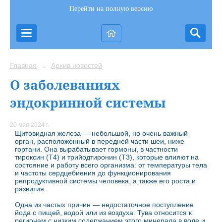
Перейти на полную версию
Главная
Архив новостей
→
О заболеваниях
эндокринной системы
20 мая 2024 г.
Щитовидная железа — небольшой, но очень важный
орган, расположенный в передней части шеи, ниже
гортани. Она вырабатывает гормоны, в частности
тироксин (Т4) и трийодтиронин (Т3), которые влияют на
состояние и работу всего организма: от температуры тела
и частоты сердцебиения до функционирования
репродуктивной системы человека, а также его роста и
развития.
Одна из частых причин — недостаточное поступление
йода с пищей, водой или из воздуха. Тува относится к
регионам с низким содержанием этого минерала в воде и