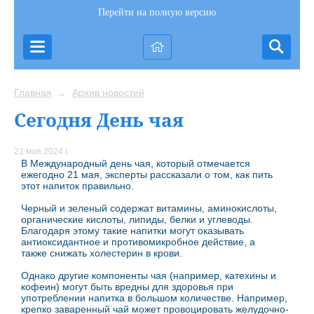
Перейти на полную версию
Главная
Архив новостей
→
Сегодня День чая
21 мая 2024 г.
В Международный день чая, который отмечается
ежегодно 21 мая, эксперты рассказали о том, как пить
этот напиток правильно.
Черный и зеленый содержат витамины, аминокислоты,
органические кислоты, липиды, белки и углеводы.
Благодаря этому такие напитки могут оказывать
антиоксидантное и противомикробное действие, а
также снижать холестерин в крови.
Однако другие компоненты чая (например, катехины и
кофеин) могут быть вредны для здоровья при
употреблении напитка в большом количестве. Например,
крепко заваренный чай может провоцировать желудочно-