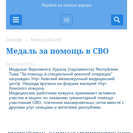
Перейти на полную версию
Главная
Архив новостей
→
Медаль за помощь в СВО
24 апреля 2024 г.
Медалью Верховного Хурала (парламента) Республики
Тыва "За помощь в специальной военной операции"
награжден Улуг-Хемский межкожуунный медицинский
центр. Награда вручена на форуме матерей Улуг-
Хемского кожууна.
Медицинские работники кожууна принимают активное
участие в акциях по оказанию гуманитарной помощи
участникам СВО, плетению маскировочных сеток вместе с
другими улуг-хемцами и жителями республики.