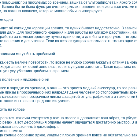
о помощник при проблемах со зрением, защита от ультрафиолета и яркого со
. Какова бы ни была функция очков и цель их ношения, пользоваться очками н
, но важных нюансах, которые многие обычно игнорируют.
ем одни
 идет об очках для коррекции зрения, то одних бывает недостаточно. В завис
для дали, для постоянного ношения и для работы на близком расстоянии. Нап
 работы за компьютером ему нужны одни очки, а для быта и прогулок — вторы
о ношения и для чтения. Если во всех ситуациях использовать только одни оч
ю.
рапинами могут быть проблемой
ках есть мелкие потертости, то вовсе не нужно срочно бежать в оптику за нов
ходится в оптической зоне глаз, то линзу нужно заменить. Такая царапина н
твует усугублению проблем со зрением
 полезные имиджевые очки
 все в порядке со зрением, а очки — это просто модный аксессуар, то все ра
ые линзы в прозрачных очках навредят даже человеку со стопроцентным зрен
 качественные прозрачные линзы с защитой от ультрафиолета и такие очки бу
т, защитят глаза от вредного излучения.
сить на голове
равится, как очки смотрятся у вас на голове и дополняют ваш образ, то убеди
о редки, а вот деформация оправы начнет ощущаться достаточно быстро. В ит
вызывать постоянный дискомфорт.
ам не помеха
гда солнце особенно яркое, людям с плохим зрением вовсе не обязательно з