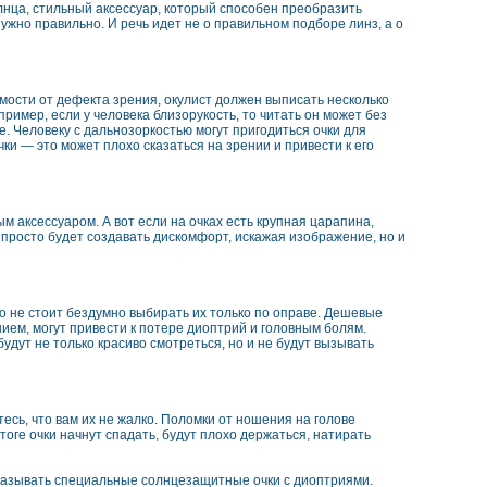
лнца, стильный аксессуар, который способен преобразить
ужно правильно. И речь идет не о правильном подборе линз, а о
имости от дефекта зрения, окулист должен выписать несколько
ример, если у человека близорукость, то читать он может без
е. Человеку с дальнозоркостью могут пригодиться очки для
ки — это может плохо сказаться на зрении и привести к его
ым аксессуаром. А вот если на очках есть крупная царапина,
е просто будет создавать дискомфорт, искажая изображение, но и
вно не стоит бездумно выбирать их только по оправе. Дешевые
ием, могут привести к потере диоптрий и головным болям.
дут не только красиво смотреться, но и не будут вызывать
тесь, что вам их не жалко. Поломки от ношения на голове
оге очки начнут спадать, будут плохо держаться, натирать
аказывать специальные солнцезащитные очки с диоптриями.