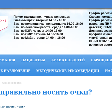
График работы
Прием граждан по личным вопросам:
Скорая помощь:
Главный врач: вторник 14.00 - 16.00
График работы
Зам. по поликлинике: понедельник 14.00-16.00
взрослая; ПН-ЧТ
Зам. по лечебной работе: среда 14.00-16.00
детская; ПН-ЧТ 
Зам. по КЭР: четверг 14.00-16.00
Диспансеризац
Зам. по ОМР: пятница 14.00-16.00
профилактичес
Зам. по МиД: вторник 14.00ч.-16.00
углубленная д
ПН-ЧТ 8.30-16.
вечернее время
РМАЦИЯ
ПАЦИЕНТАМ
АРХИВ НОВОСТЕЙ
ОБРАЩЕНИ
Е НАБЛЮДЕНИЕ
МЕТОДИЧЕСКИЕ РЕКОМЕНДАЦИИ
НА
Архив новостей
 правильно носить очки?
.
льно носить очки?