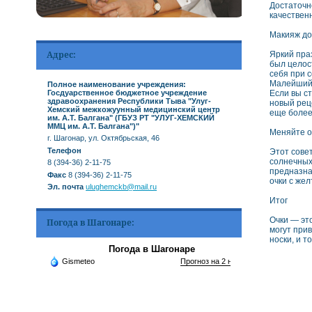
Достаточн
качествен
Макияж до
Адрес:
Яркий пра
был целос
себя при 
Малейший 
Полное наименование учреждения:
Если вы ст
Госдуарственное бюджетное учреждение
здравоохранения Республики Тыва "Улуг-
новый рец
Хемский межкожуунный медицинский центр
еще более
им. А.Т. Балгана" (ГБУЗ РТ "УЛУГ-ХЕМСКИЙ
ММЦ им. А.Т. Балгана")"
Меняйте о
г. Шагонар, ул. Октябрьская, 46
Телефон
Этот сове
солнечных
8 (394-36) 2-11-75
предназна
Факс
8 (394-36) 2-11-75
очки с же
Эл. почта
ulughemckb@mail.ru
Итог
Очки — эт
Погода в Шагонаре:
могут при
носки, и т
Погода в Шагонаре
Gismeteo
Прогноз на 2 недели