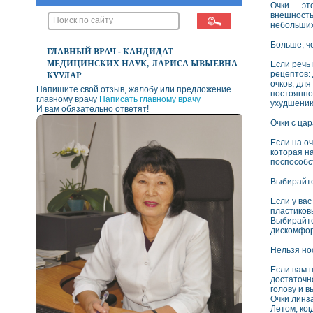
Очки — эт
внешность
небольших
Больше, ч
ГЛАВНЫЙ ВРАЧ - КАНДИДАТ
МЕДИЦИНСКИХ НАУК, ЛАРИСА ЫВЫЕВНА
Если речь
рецептов: 
КУУЛАР
очков, для
Напишите свой отзыв, жалобу или предложение
постоянног
главному врачу
Написать главному врачу
ухудшени
И вам обязательно ответят!
Очки с ца
Если на оч
которая на
поспособс
Выбирайте
Если у вас
пластиков
Выбирайте
дискомфор
Нельзя но
Если вам н
достаточн
голову и 
Очки линз
Летом, ко