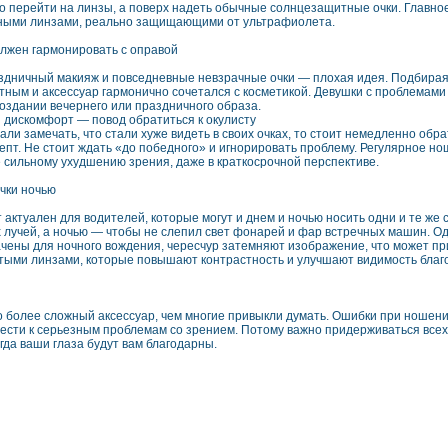
о перейти на линзы, а поверх надеть обычные солнцезащитные очки. Главное,
ными линзами, реально защищающими от ультрафиолета.
лжен гармонировать с оправой
здничный макияж и повседневные невзрачные очки — плохая идея. Подбирая 
тным и аксессуар гармонично сочетался с косметикой. Девушки с проблемами 
создании вечернего или праздничного образа.
дискомфорт — повод обратиться к окулисту
али замечать, что стали хуже видеть в своих очках, то стоит немедленно обр
епт. Не стоит ждать «до победного» и игнорировать проблему. Регулярное н
 сильному ухудшению зрения, даже в краткосрочной перспективе.
чки ночью
т актуален для водителей, которые могут и днем и ночью носить одни и те же
 лучей, а ночью — чтобы не слепил свет фонарей и фар встречных машин. Од
чены для ночного вождения, чересчур затемняют изображение, что может пр
лтыми линзами, которые повышают контрастность и улучшают видимость бла
о более сложный аксессуар, чем многие привыкли думать. Ошибки при ношени
вести к серьезным проблемам со зрением. Потому важно придерживаться всех 
огда ваши глаза будут вам благодарны.