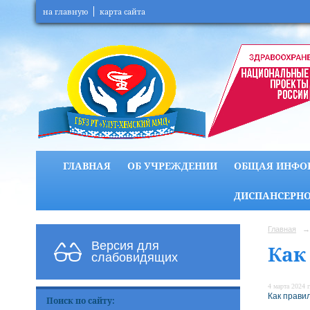
на главную
карта сайта
ГЛАВНАЯ
ОБ УЧРЕЖДЕНИИ
ОБЩАЯ ИНФО
ДИСПАНСЕРНО
Главная
→
Версия для
Как
слабовидящих
4 марта 2024 г
Как прави
Поиск по сайту: