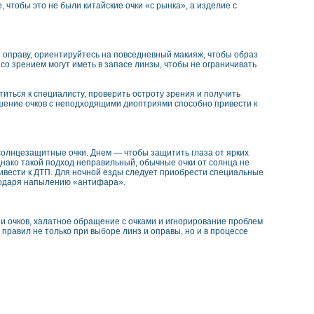
 чтобы это не были китайские очки «с рынка», а изделие с
оправу, ориентируйтесь на повседневный макияж, чтобы образ
со зрением могут иметь в запасе линзы, чтобы не ограничивать
атиться к специалисту, проверить остроту зрения и получить
ошение очков с неподходящими диоптриями способно привести к
 солнцезащитные очки. Днем — чтобы защитить глаза от ярких
нако такой подход неправильный, обычные очки от солнца не
ивести к ДТП. Для ночной езды следует приобрести специальные
годаря напылению «антифара».
и очков, халатное обращение с очками и игнорирование проблем
правил не только при выборе линз и оправы, но и в процессе