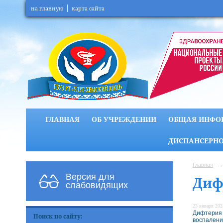
на главную
карта сайта
ГЛАВНАЯ
ОБ УЧРЕЖДЕНИИ
ОБЩАЯ ИНФО
ДИСПАНСЕРНО
Главная
→
Версия для
Диф
слабовидящих
23 января 2024
Дифтерия 
Поиск по сайту:
воспалени