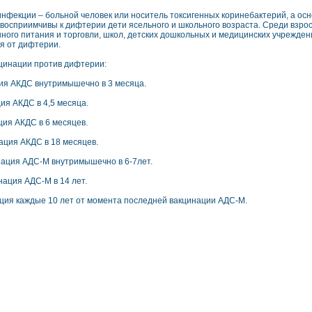
инфекции – больной человек или носитель токсигенных коринебактерий, а ос
восприимчивы к дифтерии дети ясельного и школьного возраста. Среди взрос
ного питания и торговли, школ, детских дошкольных и медицинских учрежде
я от дифтерии.
цинации против дифтерии:
ция АКДС внутримышечно в 3 месяца.
ция АКДС в 4,5 месяца.
ация АКДС в 6 месяцев.
нация АКДС в 18 месяцев.
инация АДС-М внутримышечно в 6-7лет.
инация АДС-М в 14 лет.
ция каждые 10 лет от момента последней вакцинации АДС-М.