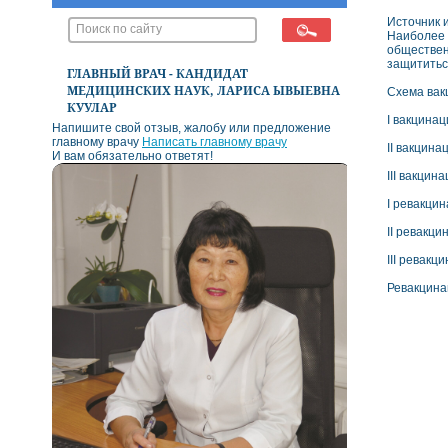
Источник 
Наиболее 
обществен
защититьс
ГЛАВНЫЙ ВРАЧ - КАНДИДАТ
МЕДИЦИНСКИХ НАУК, ЛАРИСА ЫВЫЕВНА
Схема вак
КУУЛАР
I вакцина
Напишите свой отзыв, жалобу или предложение
главному врачу
Написать главному врачу
II вакцина
И вам обязательно ответят!
III вакцин
I ревакци
II ревакц
III ревакц
Ревакцина