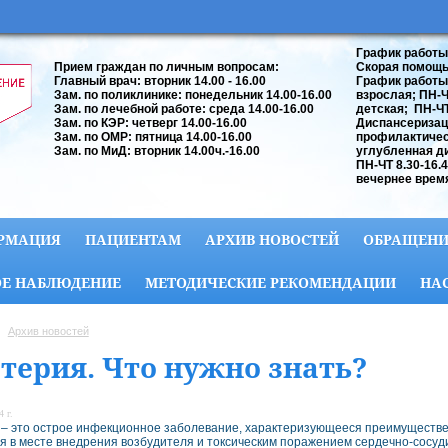
График работы
Прием граждан по личным вопросам:
Скорая помощь:
Главный врач: вторник 14.00 - 16.00
График работы
Зам. по поликлинике: понедельник 14.00-16.00
взрослая; ПН-ЧТ
Зам. по лечебной работе: среда 14.00-16.00
детская; ПН-ЧТ 
Зам. по КЭР: четверг 14.00-16.00
Диспансеризац
Зам. по ОМР: пятница 14.00-16.00
профилактичес
Зам. по МиД: вторник 14.00ч.-16.00
углубленная д
ПН-ЧТ 8.30-16.
вечернее время
РМАЦИЯ
ПАЦИЕНТАМ
АРХИВ НОВОСТЕЙ
ОБРАЩЕНИ
Е НАБЛЮДЕНИЕ
МЕТОДИЧЕСКИЕ РЕКОМЕНДАЦИИ
НА
Архив новостей
терия. Что нужно знать?
 г.
– это острое инфекционное заболевание, характеризующееся преимуществе
я в месте внедрения возбудителя и токсическим поражением сердечно-сосуд