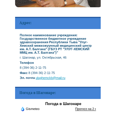
Адрес:
Полное наименование учреждения:
Госдуарственное бюджетное учреждение
здравоохранения Республики Тыва "Улуг-
Хемский межкожуунный медицинский центр
им. А.Т. Балгана" (ГБУЗ РТ "УЛУГ-ХЕМСКИЙ
ММЦ им. А.Т. Балгана")"
г. Шагонар, ул. Октябрьская, 46
Телефон
8 (394-36) 2-11-75
Факс
8 (394-36) 2-11-75
Эл. почта
ulughemckb@mail.ru
Погода в Шагонаре:
Погода в Шагонаре
Gismeteo
Прогноз на 2 недели