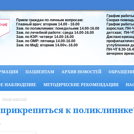
График работы
Прием граждан по личным вопросам:
Скорая помощь:
Главный врач: вторник 14.00 - 16.00
График работы
Зам. по поликлинике: понедельник 14.00-16.00
взрослая; ПН-ЧТ
Зам. по лечебной работе: среда 14.00-16.00
детская; ПН-ЧТ 
Зам. по КЭР: четверг 14.00-16.00
Диспансеризац
Зам. по ОМР: пятница 14.00-16.00
профилактичес
Зам. по МиД: вторник 14.00ч.-16.00
углубленная д
ПН-ЧТ 8.30-16.
вечернее время
РМАЦИЯ
ПАЦИЕНТАМ
АРХИВ НОВОСТЕЙ
ОБРАЩЕНИ
Е НАБЛЮДЕНИЕ
МЕТОДИЧЕСКИЕ РЕКОМЕНДАЦИИ
НА
Архив новостей
 прикрепиться к поликлинике
г.