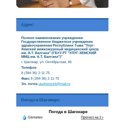
Адрес:
Полное наименование учреждения:
Госдуарственное бюджетное учреждение
здравоохранения Республики Тыва "Улуг-
Хемский межкожуунный медицинский центр
им. А.Т. Балгана" (ГБУЗ РТ "УЛУГ-ХЕМСКИЙ
ММЦ им. А.Т. Балгана")"
г. Шагонар, ул. Октябрьская, 46
Телефон
8 (394-36) 2-11-75
Факс
8 (394-36) 2-11-75
Эл. почта
ulughemckb@mail.ru
Погода в Шагонаре:
Погода в Шагонаре
Gismeteo
Прогноз на 2 недели