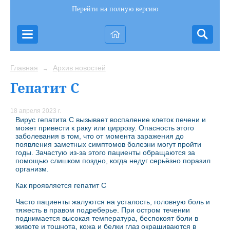
Перейти на полную версию
Главная
Архив новостей
→
Гепатит С
18 апреля 2023 г.
Вирус гепатита С вызывает воспаление клеток печени и
может привести к раку или циррозу. Опасность этого
заболевания в том, что от момента заражения до
появления заметных симптомов болезни могут пройти
годы. Зачастую из-за этого пациенты обращаются за
помощью слишком поздно, когда недуг серьёзно поразил
организм.
Как проявляется гепатит С
Часто пациенты жалуются на усталость, головную боль и
тяжесть в правом подреберье. При остром течении
поднимается высокая температура, беспокоят боли в
животе и тошнота, кожа и белки глаз окрашиваются в