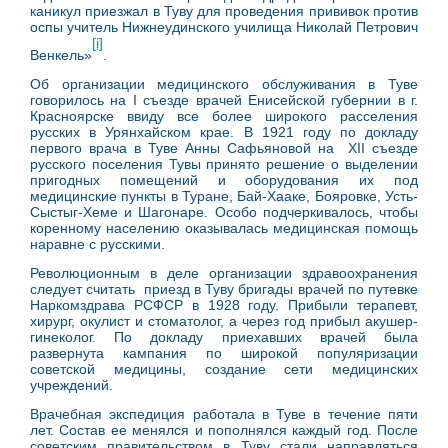
каникул приезжал в Туву для проведения прививок против
оспы учитель Нижнеудинского училища Николай Петрович
[i]
Венкель»
.
Об организации медицинского обслуживания в Туве
говорилось на I съезде врачей Енисейской губернии в г.
Красноярске ввиду все более широкого расселения
русских в Урянхайском крае. В 1921 году по докладу
первого врача в Туве Анны Сафьяновой на XII съезде
русского поселения Тувы принято решение о выделении
пригодных помещений и оборудования их под
медицинские пункты в Туране, Бай-Хааке, Бояровке, Усть-
Сыстыг-Хеме и Шагонаре. Особо подчеркивалось, чтобы
коренному населению оказывалась медицинская помощь
наравне с русскими.
Революционным в деле организации здравоохранения
следует считать приезд в Туву бригады врачей по путевке
Наркомздрава РСФСР в 1928 году. Прибыли терапевт,
хирург, окулист и стоматолог, а через год прибыл акушер-
гинеколог. По докладу приехавших врачей была
развернута кампания по широкой популяризации
советской медицины, создание сети медицинских
учреждений.
Врачебная экспедиция работала в Туве в течение пяти
лет. Состав ее менялся и пополнялся каждый год. После
советским правительством в Туву стали направляться