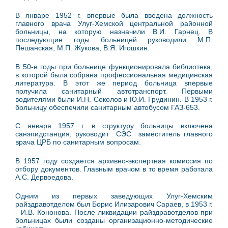
В январе 1952 г. впервые была введена должность
главного врача Улуг-Хемской центральной районной
больницы, на которую назначили
В.И.
Гарнец. В
последую­щие годы больницей руководили М.П.
Пешанская, М.П. Жукова, В.Я. Игошкин.
В 50-е годы при больнице функциониро­вала библиотека,
в которой была собрана профессиональная медицинская
литература. В этот же период больница впервые
получила санитарный автотранспорт. Первыми
водителями были И.Н. Соколов и Ю.И. Грудинин. В 1953 г.
больницу обеспечили санитарным авто­бусом ГАЗ-653.
С января 1957 г. в структуру больницы вклю­чена
санэпидстанция, руководит СЭС заместитель главного
врача ЦРБ по санитар­ным вопросам.
В 1957 году создается архивно-экспертная комис­сия по
отбору документов. Главным врачом в то время работала
А.С.
Дервоедова
.
Одним из первых заведующих Улуг-Хемским
райздравотделом был Борис Илизарович Сараев, в 1953 г.
- И.В. Кононова. После ликвидации райздравотделов при
больницах были созданы организационно-методические