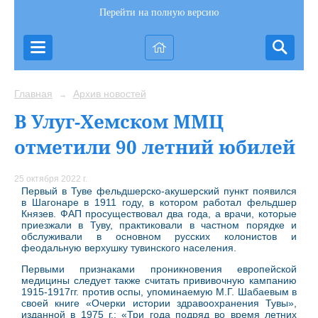
Перейти на полную версию
Главная
Архив новостей
→
В Улуг-Хемском ММЦ
отметили 90 летний юбилей
25 октября 2022 г.
Первый в Туве фельдшерско-акушерский пункт появился
в Шагонаре в 1911 году, в котором работал фельдшер
Князев. ФАП просуществовал два года, а врачи, которые
приезжали в Туву, практиковали в частном порядке и
обслуживали в основном русских колонистов и
феодальную верхушку тувинского населения.
Первыми признаками проникновения европейской
медицины следует также считать прививочную кампанию
1915-1917гг. против оспы, упоминаемую М.Г. Шабаевым в
своей книге «Очерки истории здравоохранения Тувы»,
изданной в 1975 г.: «Три года подряд во время летних