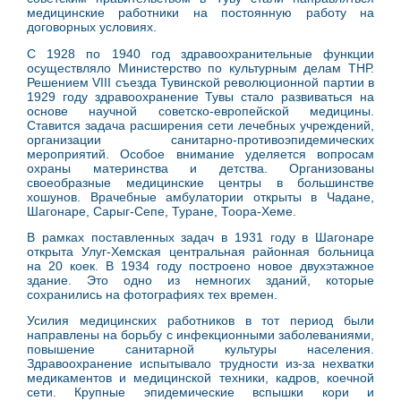
медицинские работники на постоянную работу на
договорных условиях.
С 1928 по 1940 год здравоохранительные функции
осуществляло Министерство по культурным делам ТНР.
Решением VIII съезда Тувинской революционной партии в
1929 году здравоохранение Тувы стало развиваться на
основе научной советско-европейской медицины.
Ставится задача расширения сети лечебных учреждений,
организации санитарно-противоэпидемических
мероприятий. Особое внимание уделяется вопросам
охраны материнства и детства. Организованы
своеобразные медицинские центры в большинстве
хошунов. Врачебные амбулатории открыты в Чадане,
Шагонаре, Сарыг-Сепе, Туране, Тоора-Хеме.
В рамках поставленных задач в 1931 году в Шагонаре
открыта Улуг-Хемская центральная районная больница
на 20 коек. В 1934 году построено новое двухэтажное
здание. Это одно из немногих зданий, которые
сохранились на фотографиях тех времен.
Усилия медицинских работников в тот период были
направлены на борьбу с инфекционными заболеваниями,
повышение санитарной культуры населения.
Здравоохранение испытывало трудности из-за нехватки
медикаментов и медицинской техники, кадров, коечной
сети. Крупные эпидемические вспышки кори и