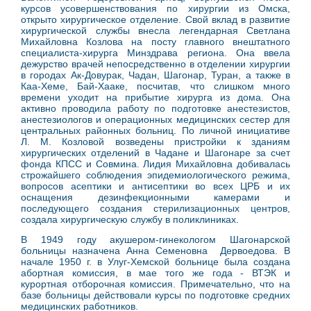
курсов усовершенствования по хирургии из Омска,
открыто хирургическое отделение. Свой вклад в развитие
хирургической службы внесла легендарная Светлана
Михайловна Козлова на посту главного внештатного
специалиста-хирурга Минздрава региона.
Она ввела
дежурство врачей непосредственно в отделении хирургии
в городах Ак-Довурак, Чадан, Шагонар, Туран, а также в
Каа-Хеме, Бай-Хааке, посчитав, что слишком много
времени уходит на прибытие хирурга из дома. Она
активно проводила работу по подготовке анестезистов,
анестезиологов и операционных медицинских сестер для
центральных районных больниц. По личной инициативе
Л. М. Козловой возведены пристройки к зданиям
хирургических отделений в Чадане и Шагонаре за счет
фонда КПСС и Совмина. Лидия Михайловна добивалась
строжайшего соблюдения эпидемиологического режима,
вопросов асептики и антисептики во всех ЦРБ и их
оснащения дезинфекционными камерами и
последующего создания стерилизационных центров,
создала хирургическую службу в поликлиниках.
В 1949 году акушером-гинекологом Шагонарской
больницы назначена
Анна Семеновна Дервоедова.
В
начале 1950 г. в Улуг-Хемской больнице была создана
абортная комиссия, в мае того же года - ВТЭК и
курортная отборочная комиссия. Примечательно, что на
базе больницы действовали курсы по подготовке средних
медицинских работников.