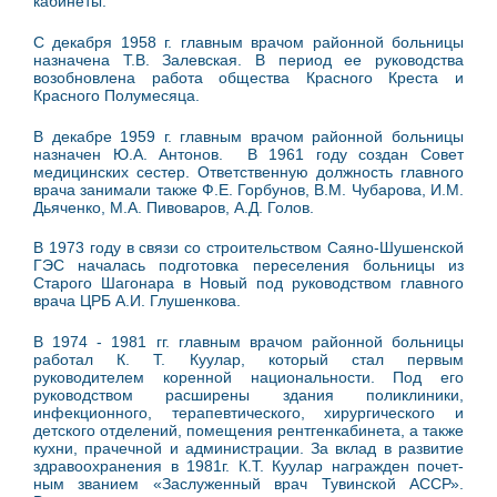
кабинеты.
С декабря 1958 г. главным врачом район­ной больницы
назначена Т.В. Залевская. В период ее руководства
возобновлена работа общества Красного Креста и
Красного Полу­месяца.
В декабре 1959 г. главным врачом район­ной больницы
назначен Ю.А. Антонов. В 1961 году создан Совет
медицинских сестер. Ответственную должность главного
врача занимали также Ф.Е. Горбунов, В.М. Чубарова, И.М.
Дьяченко, М.А. Пиво­варов, А.Д. Голов.
В 1973 году в связи со строительством Саяно-Шушенской
ГЭС началась подготовка переселения больницы из
Старого Шагонара в Новый под руководством главного
врача ЦРБ А.И. Глушенкова.
В 1974 - 1981 гг. главным врачом район­ной больницы
работал К. Т. Куулар, который стал первым
руководителем коренной националь­ности. Под его
руководством расширены здания поликлиники,
инфекционного, терапевтиче­ского, хирургического и
детского отделений, помещения рентгенкабинета, а также
кухни, прачечной и администрации. За вклад в развитие
здравоохранения в 1981г. К.Т. Куулар награжден почет­
ным званием «Заслуженный врач Тувинской АССР».