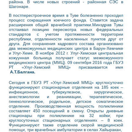
района. В числе новых строений - районная СЭС в
Шагонаре.
В постперестроечное время в Туве болезненно проходил
процесс сокращения коечного фонда. Ставится задача
расширения общей врачебной практики.Минздрав Тувы
отстаивал позицию пересмотра новых федеральных
стандартов с учетом протяженности территории
республики, отдаленности населенных пунктов друг от
друга. Для сохранения кадрового состава организовано
два межкожуунных медицинских центра в Барун-Хемчике
и Улуг-Хеме.
В ноябре 2012 г. Улуг-Хемская центральная
кожуунная больница получает статус межкожуунного
медицинского центра (ММЦ). 09 сентября 2016 года ГБУЗ
РТ «Улуг-Хемский ММЦ» присваивается имя
А.Т.Балгана.
Сегодня в ГБУЗ РТ «Улуг-Хемский ММЦ» круглосуточно
функционируют стационарные отделения на 185 коек –
инфекционное, туберкулезное, хирургическое,
анестезиологии и реанимации, терапевтическое,
гинекологическое, родильное, детское соматическое
отделение. Производственная мощность поликли­ники
составляет 450 посещений в смену. Открыты дневные
стационары при поликлинике на 32 койки; при
круглосуточных стационарных отделениях – 8 коек.
Функционируют также отделение скорой медицинской
помощи, три врачебных амбулатории в селах Хайы­ракан,