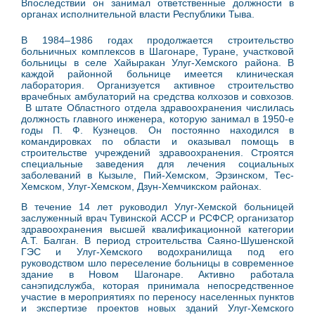
Впоследствии он занимал ответственные должности в
органах исполнительной власти Респу­блики Тыва.
В 1984–1986 годах продолжается строительство
больничных комплексов в Шагонаре, Туране, участковой
больницы в селе Хайыракан Улуг-Хемского района. В
каждой районной больнице имеется клиническая
лаборатория. Организуется активное строительство
врачебных амбулаторий на средства колхозов и совхозов.
В штате Областного отдела здравоохранения числилась
должность главного инженера, которую занимал в 1950-е
годы П. Ф. Кузнецов. Он постоянно находился в
командировках по области и оказывал помощь в
строительстве учреждений здравоохранения. Строятся
специальные заведения для лечения социальных
заболеваний в Кызыле, Пий-Хемском, Эрзинском, Тес-
Хемском, Улуг-Хемском, Дзун-Хемчикском районах.
В течение 14 лет руководил Улуг-Хемской больницей
заслуженный врач Тувин­ской АССР и РСФСР, организатор
здравоох­ранения высшей квалификационной катего­рии
А.Т. Балган.
В период строительства Саяно-Шушенской
ГЭС и Улуг-Хемского водохранилища
под его
руководством шло переселение больницы в современное
здание в Новом Шагонаре. Активно работала
с
анэпидслужба, которая принимала непосредственное
участие в мероприятиях по переносу населенных пунктов
и экспертизе проектов новых зданий Улуг-Хемского