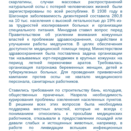
скарлатины, случаи массовых распространений
натуральной оспы с потерей человеческих жизней были
зарегистрированы по всей республике. В 1938 году в
Шагонаре заболеваемость дизентерией составила 280,8
на 10 тыс. населения с высокой летальностью до 19% из-
за трудностей изолирования больных и организации
специального питания. Минздрав ставил вопрос перед
Правительством об усилении внимания кожуунных
властей к проблемам здравоохранения, содействии в
улучшении работы медпунктов. В целях обеспечения
доступности медицинской помощи перед Министерством
здравоохранения была поставлена задача организации
так называемых юрт-передвижек в крупных кожуунах на
период летней перекочевки аратов. Требовалась
организация патронажа беременных женщин, детей и
туберкулезных больных. Для проведения прививочной
кампании против оспы не хватало медицинского
персонала, санитарных работников.
Ставились требования по строительству бань, колодцев,
общественных прачечных. Назрела необходимость
курирования проблемы озеленения населенных пунктов.
В решении всех этих вопросов была необходима
поддержка местных властей, которые не всегда с
пониманием относились к просьбам медицинских
работников, отказывали в предоставлении лошадей или
давали слабых и истощенных животных, например, в
работе по ликвидации вспышек инфекционных