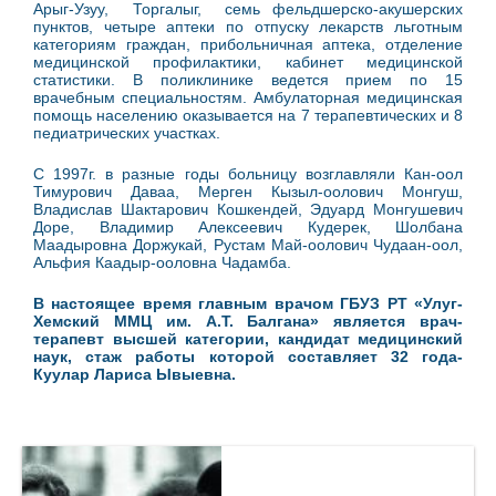
Арыг-Узуу, Торгалыг, семь фельдшерско-акушерских
пунктов, четыре аптеки по отпуску лекарств льготным
категориям граждан, прибольничная аптека, отделе­ние
медицинской профилактики, кабинет медицинской
статистики. В поликли­нике ведется прием по 15
врачебным специ­альностям. Амбулаторная медицинская
помощь населению оказывается на 7 терапевтических и 8
педиатрических участках.
С 1997г. в разные годы больницу возглавляли Кан-оол
Тимурович Даваа, Мерген Кызыл-оолович Монгуш,
Владислав Шактарович Кошкендей, Эдуард Монгушевич
Доре, Владимир Алексеевич Кудерек, Шолбана
Маадыровна Доржукай, Рустам Май-оолович Чудаан-оол,
Альфия Каадыр-ооловна Чадамба.
В настоящее время главным врачом ГБУЗ РТ «Улуг-
Хемский ММЦ им. А.Т. Балгана» является врач-
терапевт высшей категории, кандидат медицинский
наук, стаж работы которой составляет 32 года-
Куулар Лариса Ывыевна.