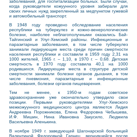
заболеваний, для госпитализации больных. Были случаи,
когда руководители кожуунного уровня забирали для
своих личных нужд закрепленный за медпунктом гужевой
и автомобильный транспорт.
В 1948 году проведено обследование населения
республики на туберкулез и кожно-венерологические
болезни, наиболее неблагополучными оказались Бай-
Тайгинский и Улуг-Хемский районы. Инфекционные и
паразитарные заболевания, в том числе туберкулез
занимали лидирующие места среди причин смертности
населения республики и составили в 1959 году 2,31 на
1000 жителей, 1965 г. – 1,10, в 1970 г. – 0,68. Детская
смертность в 1970 году составила 40,1 на 1000
родившихся. Лидирующие места в структуре детской
смертности занимали болезни органов дыхания, в том
числе пневмония, паразитарные и инфекционные
заболевания, болезни органов пищеварения.
Тем не менее, к 1950-м годам советское
здравоохранение уже окончательно утвердило свои
позиции. Первыми руководителями Улуг-Хемского
межкожуунного медицинского центра являются Лидия
Андреевна Порожникова, Елена Федоровна Чебышева,
И.Ф. Мишин, Нина Ивановна Закусило, Людмила
Васильевна Аленькина.
В ноябре 1949 г. заведующей Шагонарской больницей
Валентиной Федоровной
Гарнец, вернувшейся после