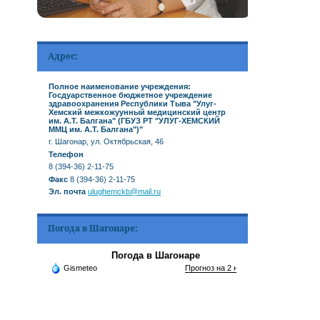
Адрес:
Полное наименование учреждения:
Госдуарственное бюджетное учреждение
здравоохранения Республики Тыва "Улуг-
Хемский межкожуунный медицинский центр
им. А.Т. Балгана" (ГБУЗ РТ "УЛУГ-ХЕМСКИЙ
ММЦ им. А.Т. Балгана")"
г. Шагонар, ул. Октябрьская, 46
Телефон
8 (394-36) 2-11-75
Факс
8 (394-36) 2-11-75
Эл. почта
ulughemckb@mail.ru
Погода в Шагонаре:
Погода в Шагонаре
Gismeteo
Прогноз на 2 недели