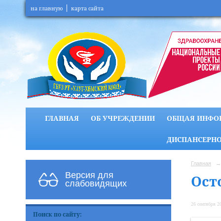
на главную
карта сайта
ГЛАВНАЯ
ОБ УЧРЕЖДЕНИИ
ОБЩАЯ ИНФО
ДИСПАНСЕРНО
Главная
→
Версия для
Ост
слабовидящих
26 сентября 20
Поиск по сайту: