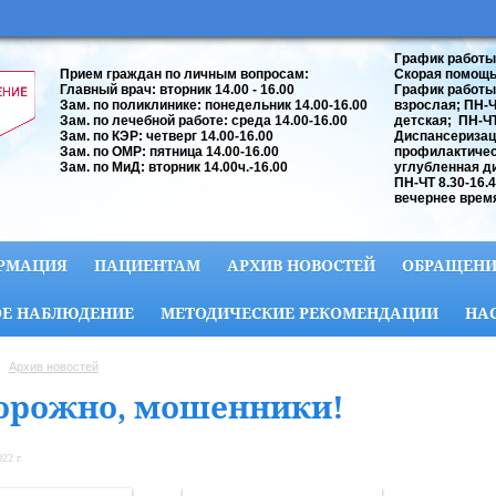
График работы
Прием граждан по личным вопросам:
Скорая помощь:
Главный врач: вторник 14.00 - 16.00
График работы
Зам. по поликлинике: понедельник 14.00-16.00
взрослая; ПН-ЧТ
Зам. по лечебной работе: среда 14.00-16.00
детская; ПН-ЧТ 
Зам. по КЭР: четверг 14.00-16.00
Диспансеризац
Зам. по ОМР: пятница 14.00-16.00
профилактичес
Зам. по МиД: вторник 14.00ч.-16.00
углубленная д
ПН-ЧТ 8.30-16.
вечернее время
РМАЦИЯ
ПАЦИЕНТАМ
АРХИВ НОВОСТЕЙ
ОБРАЩЕНИ
Е НАБЛЮДЕНИЕ
МЕТОДИЧЕСКИЕ РЕКОМЕНДАЦИИ
НА
Архив новостей
орожно, мошенники!
22 г.