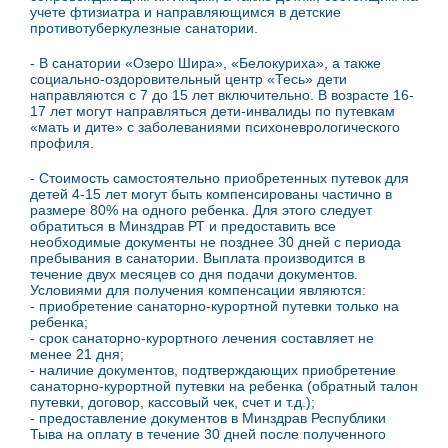
учете фтизиатра и направляющимся в детские
противотуберкулезные санатории.
- В санатории «Озеро Шира», «Белокуриха», а также
социально-оздоровительный центр «Тесь» дети
направляются с 7 до 15 лет включительно. В возрасте 16-
17 лет могут направляться дети-инвалиды по путевкам
«мать и дите» с заболеваниями психоневрологического
профиля.
- Стоимость самостоятельно приобретенных путевок для
детей 4-15 лет могут быть компенсированы частично в
размере 80% на одного ребенка. Для этого следует
обратиться в Минздрав РТ и предоставить все
необходимые документы не позднее 30 дней с периода
пребывания в санатории. Выплата производится в
течение двух месяцев со дня подачи документов.
Условиями для получения компенсации являются:
- приобретение санаторно-курортной путевки только на
ребенка;
- срок санаторно-курортного лечения составляет не
менее 21 дня;
- наличие документов, подтверждающих приобретение
санаторно-курортной путевки на ребенка (обратный талон
путевки, договор, кассовый чек, счет и т.д.);
- предоставление документов в Минздрав Республики
Тыва на оплату в течение 30 дней после полученного