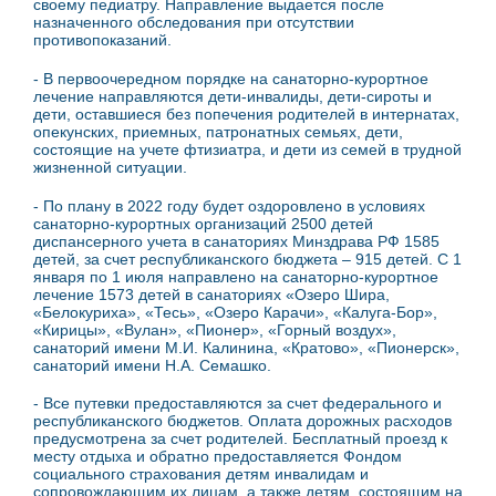
своему педиатру. Направление выдается после
назначенного обследования при отсутствии
противопоказаний.
- В первоочередном порядке на санаторно-курортное
лечение направляются дети-инвалиды, дети-сироты и
дети, оставшиеся без попечения родителей в интернатах,
опекунских, приемных, патронатных семьях, дети,
состоящие на учете фтизиатра, и дети из семей в трудной
жизненной ситуации.
- По плану в 2022 году будет оздоровлено в условиях
санаторно-курортных организаций 2500 детей
диспансерного учета в санаториях Минздрава РФ 1585
детей, за счет республиканского бюджета – 915 детей. С 1
января по 1 июля направлено на санаторно-курортное
лечение 1573 детей в санаториях «Озеро Шира,
«Белокуриха», «Тесь», «Озеро Карачи», «Калуга-Бор»,
«Кирицы», «Вулан», «Пионер», «Горный воздух»,
санаторий имени М.И. Калинина, «Кратово», «Пионерск»,
санаторий имени Н.А. Семашко.
- Все путевки предоставляются за счет федерального и
республиканского бюджетов. Оплата дорожных расходов
предусмотрена за счет родителей. Бесплатный проезд к
месту отдыха и обратно предоставляется Фондом
социального страхования детям инвалидам и
сопровождающим их лицам, а также детям, состоящим на