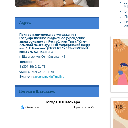
Д
га
В 
По
Адрес:
Пр
о
Полное наименование учреждения:
Госдуарственное бюджетное учреждение
здравоохранения Республики Тыва "Улуг-
Хемский межкожуунный медицинский центр
им. А.Т. Балгана" (ГБУЗ РТ "УЛУГ-ХЕМСКИЙ
ММЦ им. А.Т. Балгана")"
г. Шагонар, ул. Октябрьская, 46
Телефон
8 (394-36) 2-11-75
Факс
8 (394-36) 2-11-75
Эл. почта
ulughemckb@mail.ru
Погода в Шагонаре:
Погода в Шагонаре
Gismeteo
Прогноз на 2 недели