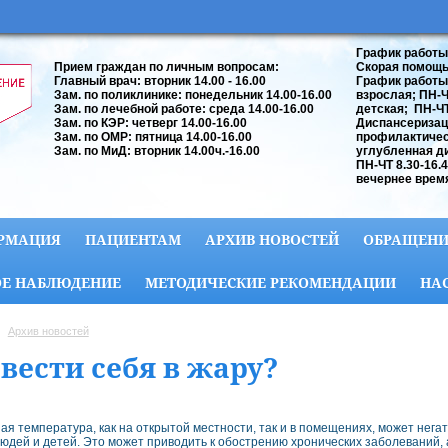
График работы
Прием граждан по личным вопросам:
Скорая помощь:
Главный врач: вторник 14.00 - 16.00
График работы
Зам. по поликлинике: понедельник 14.00-16.00
взрослая; ПН-ЧТ
Зам. по лечебной работе: среда 14.00-16.00
детская; ПН-ЧТ 
Зам. по КЭР: четверг 14.00-16.00
Диспансеризац
Зам. по ОМР: пятница 14.00-16.00
профилактичес
Зам. по МиД: вторник 14.00ч.-16.00
углубленная д
ПН-ЧТ 8.30-16.
вечернее время
РМАЦИЯ
ПАЦИЕНТАМ
АРХИВ НОВОСТЕЙ
ОБРАЩЕНИ
Е НАБЛЮДЕНИЕ
МЕТОДИЧЕСКИЕ РЕКОМЕНДАЦИИ
НА
Архив новостей
 вести себя в жару?
я температура, как на открытой местности, так и в помещениях, может нега
юдей и детей. Это может приводить к обострению хронических заболеваний, а