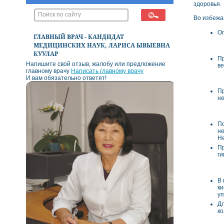
здоровья.
Во избежа
Ог
ГЛАВНЫЙ ВРАЧ - КАНДИДАТ
МЕДИЦИНСКИХ НАУК, ЛАРИСА ЫВЫЕВНА
КУУЛАР
Пр
Напишите свой отзыв, жалобу или предложение
ве
главному врачу
Написать главному врачу
И вам обязательно ответят!
Пр
не
По
не
Не
Пр
ги
В 
ки
уп
Дл
ко