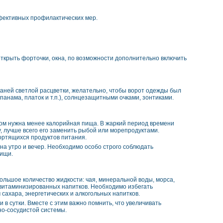
фективных профилактических мер.
ткрыть форточки, окна, по возможности дополнительно включить
каней светлой расцветки, желательно, чтобы ворот одежды был
панама, платок и т.п.), солнцезащитными очками, зонтиками.
етом нужна менее калорийная пища. В жаркий период времени
, лучше всего его заменить рыбой или морепродуктами.
ортящихся продуктов питания.
на утро и вечер. Необходимо особо строго соблюдать
пищи.
льшое количество жидкости: чая, минеральной воды, морса,
 витаминизированных напитков. Необходимо избегать
ахара, энергетических и алкогольных напитков.
в сутки. Вместе с этим важно помнить, что увеличивать
но-сосудистой системы.