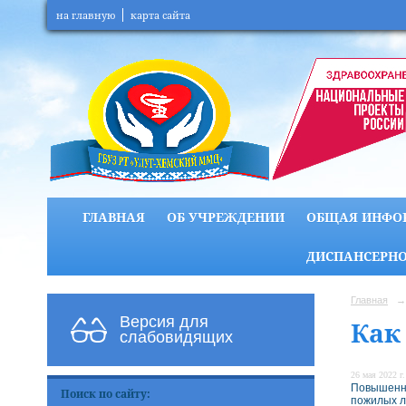
на главную
карта сайта
ГЛАВНАЯ
ОБ УЧРЕЖДЕНИИ
ОБЩАЯ ИНФО
ДИСПАНСЕРНО
Главная
→
Версия для
Как
слабовидящих
26 мая 2022 г.
Повышенна
Поиск по сайту:
пожилых л