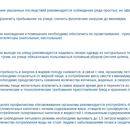
ние указанных последствий рекомендуется соблюдение ряда простых, но эф
раничить пребывание на улице, снизить физические нагрузки до минимума.
и нахождении в помещении необходимо обеспечить их проветривание - прио
нтиляторы (напольные, настольные).
и выходе на улицу рекомендуется надевать легкую одежду из натуральных т
 тугим, на улице обязательно пользоваться головным убором (летняя шляпа, 
требность в энергии в жаркую погоду снижается, в связи с чем, организму л
обходимо отказаться от жирной пищи, а потребление мяса свести к минимуму
обходимо предусмотреть снижение количества копченых, жареных, и скороп
иемы пищи желательно исключить в самое жаркое время дня и перенести их 
гиенические и технологические требования приготовления блюд и хранения 
целях профилактики обезвоживания организма рекомендуется употреблять бо
сломолочных напитков с низким содержанием жира, отваров из сухофруктов,
отребления газированных напитков и жидкостей с повышенным содержанием с
я соблюдения питьевого режима необходимо выпивать до 1,5 литров жидкости 
личество потребления воды не стоит людям с заболеваниями почек и сердеч