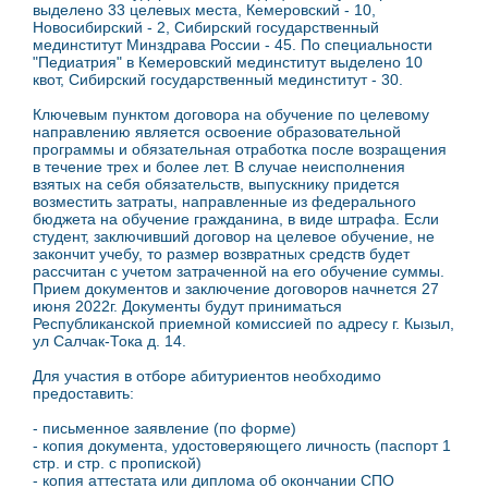
выделено 33 целевых места, Кемеровский - 10,
Новосибирский - 2, Сибирский государственный
мединститут Минздрава России - 45. По специальности
"Педиатрия" в Кемеровский мединститут выделено 10
квот, Сибирский государственный мединститут - 30.
Ключевым пунктом договора на обучение по целевому
направлению является освоение образовательной
программы и обязательная отработка после возращения
в течение трех и более лет. В случае неисполнения
взятых на себя обязательств, выпускнику придется
возместить затраты, направленные из федерального
бюджета на обучение гражданина, в виде штрафа. Если
студент, заключивший договор на целевое обучение, не
закончит учебу, то размер возвратных средств будет
рассчитан с учетом затраченной на его обучение суммы.
Прием документов и заключение договоров начнется 27
июня 2022г. Документы будут приниматься
Республиканской приемной комиссией по адресу г. Кызыл,
ул Салчак-Тока д. 14.
Для участия в отборе абитуриентов необходимо
предоставить:
- письменное заявление (по форме)
- копия документа, удостоверяющего личность (паспорт 1
стр. и стр. с пропиской)
- копия аттестата или диплома об окончании СПО