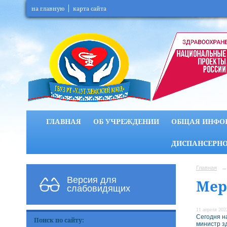
на главную
карта сайта
ГЛАВНАЯ
ОБ УЧРЕЖДЕНИИ
ОБЩАЯ ИНФО
ДИСПАНСЕРНО
Главная
→
Версия для
Мер
слабовидящих
11 апреля 2022
Сегодня н
Поиск по сайту:
министр з