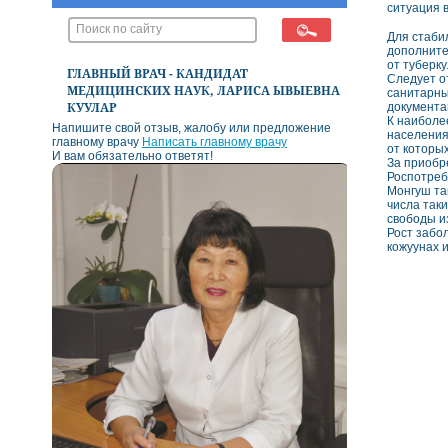
ситуация 
Для стаби
дополните
от туберку
ГЛАВНЫЙ ВРАЧ - КАНДИДАТ
Следует о
МЕДИЦИНСКИХ НАУК, ЛАРИСА ЫВЫЕВНА
санитарны
КУУЛАР
документа
К наиболе
Напишите свой отзыв, жалобу или предложение
населения
главному врачу
Написать главному врачу
от которы
И вам обязательно ответят!
За приобр
Роспотреб
Монгуш та
числа так
свободы из
Рост забо
кожуунах и