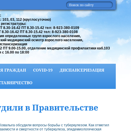
:
 103, 03, 112 (круглосуточно)
 регистратуры:
 8.30-16.42 ПТ 8.30-15.42 тел: 8-923-380-0109
8.30-16.42 ПТ 8.30-15.42 тел: 8-923-380-0108
ия определенных групп взрослого населения,
кий медицинский осмотр взрослого населения,
испансеризация
42 ПТ 9.00-15.00, отделение медицинской профилактики каб.103
 с 16.00 по 18:00
Я ГРАЖДАН
COVID-19
ДИСПАНСЕРИЗАЦИЯ
СТАВНИЧЕСТВО
удили в Правительстве
овалыга обсудили вопросы борьбы с туберкулезом. Как отметил
аемости и смертности от туберкулеза, эпидемиологическая