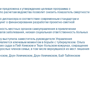
и предложена к утверждению целевая программа о
по расчетам ведомства позволит снизить показатель смертности
го диспансера в соответствие современным стандартам и
пункт о финансировании разработки проектно-сметной
вность местных органов самоуправления в привлечении
гов заболевания, низкая социальная ответственность больных
пу выступила заместитель руководителя Управления
является ключевым моментом в борьбе с туберкулезом. Ольга
ких садах в Пий-Хемском и Тере-Хольском кожуунах, сокращение
зрослых членов семьи, в том числе вернувшихся из мест лишения
нском, Дзун-Хемчикском, Дзун-Хемчикском, Бай-Тайгинском