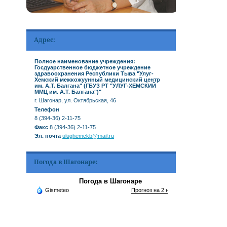
Адрес:
Полное наименование учреждения:
Госдуарственное бюджетное учреждение
здравоохранения Республики Тыва "Улуг-
Хемский межкожуунный медицинский центр
им. А.Т. Балгана" (ГБУЗ РТ "УЛУГ-ХЕМСКИЙ
ММЦ им. А.Т. Балгана")"
г. Шагонар, ул. Октябрьская, 46
Телефон
8 (394-36) 2-11-75
Факс
8 (394-36) 2-11-75
Эл. почта
ulughemckb@mail.ru
Погода в Шагонаре:
Погода в Шагонаре
Gismeteo
Прогноз на 2 недели