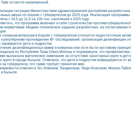
в Туве остается напряженной.
лизации ситуации Министерством здравоохранения республики разработана 
льных мерах по борьбе с туберкулезом до 2025 года. Реализация программы 
леза с 34,0 до 11,5 на 100 тыс. населения к 2025 году.
тметить, что программа включает в себя строительство противотуберкулезно
м нормативам. Медико-техническое задание разработано, на согласовании 
ции.
е сложным вопросам в борьбе с туберкулезом относится недостаточная акти
 к регулярному прохождению ФГ-обследований, организации дезинфекции оча
х заражаются дети и подростки.
етение дезинфекционных камер в кожуунах или хотя бы по кустовому принци
надзора по Республике Тыва Ольга Монгуш и подчеркнула, что профилактика 
кже высказала критическое замечание за отсутствие санаторных групп в детс
их групп в городе Кызыле. Отмечено, что дети и подростки инфицируются от в
-за туберкулеза, что также требует принятия мер.
леваемости отмечен в Тес-Хемском, Тандинском, Чеди-Хольском, Монгун-Тайги
 в Кызыле.