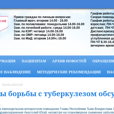
График работы
Прием граждан по личным вопросам:
Скорая помощь:
Главный врач: вторник 14.00 - 16.00
График работы
Зам. по поликлинике: понедельник 14.00-16.00
взрослая; ПН-ЧТ
Зам. по лечебной работе: среда 14.00-16.00
детская; ПН-ЧТ 
Зам. по КЭР: четверг 14.00-16.00
Диспансеризац
Зам. по ОМР: пятница 14.00-16.00
профилактичес
Зам. по МиД: вторник 14.00ч.-16.00
углубленная д
ПН-ЧТ 8.30-16.
вечернее время
РМАЦИЯ
ПАЦИЕНТАМ
АРХИВ НОВОСТЕЙ
ОБРАЩЕНИ
Е НАБЛЮДЕНИЕ
МЕТОДИЧЕСКИЕ РЕКОМЕНДАЦИИ
НА
Архив новостей
ы борьбы с туберкулезом обс
 г.
а еженедельном аппаратном совещании Главы Республики Тыва Владислава Х
дравоохранения Анатолий Югай, несмотря на планомерное снижение заболев