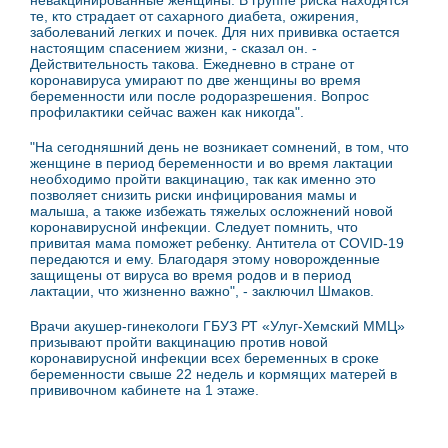
невакцинированные женщины. В группе риска находятся
те, кто страдает от сахарного диабета, ожирения,
заболеваний легких и почек. Для них прививка остается
настоящим спасением жизни, - сказал он. -
Действительность такова. Ежедневно в стране от
коронавируса умирают по две женщины во время
беременности или после родоразрешения. Вопрос
профилактики сейчас важен как никогда".
"На сегодняшний день не возникает сомнений, в том, что
женщине в период беременности и во время лактации
необходимо пройти вакцинацию, так как именно это
позволяет снизить риски инфицирования мамы и
малыша, а также избежать тяжелых осложнений новой
коронавирусной инфекции. Следует помнить, что
привитая мама поможет ребенку. Антитела от COVID-19
передаются и ему. Благодаря этому новорожденные
защищены от вируса во время родов и в период
лактации, что жизненно важно", - заключил Шмаков.
Врачи акушер-гинекологи ГБУЗ РТ «Улуг-Хемский ММЦ»
призывают пройти вакцинацию против новой
коронавирусной инфекции всех беременных в сроке
беременности свыше 22 недель и кормящих матерей в
прививочном кабинете на 1 этаже.