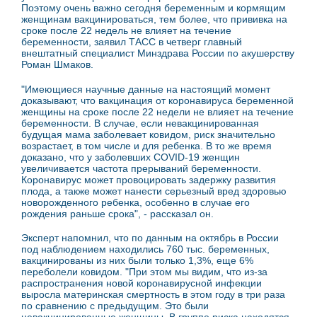
Поэтому очень важно сегодня беременным и кормящим
женщинам вакцинироваться, тем более, что прививка на
сроке после 22 недель не влияет на течение
беременности, заявил ТАСС в четверг главный
внештатный специалист Минздрава России по акушерству
Роман Шмаков.
"Имеющиеся научные данные на настоящий момент
доказывают, что вакцинация от коронавируса беременной
женщины на сроке после 22 недели не влияет на течение
беременности. В случае, если невакцинированная
будущая мама заболевает ковидом, риск значительно
возрастает, в том числе и для ребенка. В то же время
доказано, что у заболевших COVID-19 женщин
увеличивается частота прерываний беременности.
Коронавирус может провоцировать задержку развития
плода, а также может нанести серьезный вред здоровью
новорожденного ребенка, особенно в случае его
рождения раньше срока", - рассказал он.
Эксперт напомнил, что по данным на октябрь в России
под наблюдением находились 760 тыс. беременных,
вакцинированы из них были только 1,3%, еще 6%
переболели ковидом. "При этом мы видим, что из-за
распространения новой коронавирусной инфекции
выросла материнская смертность в этом году в три раза
по сравнению с предыдущим. Это были