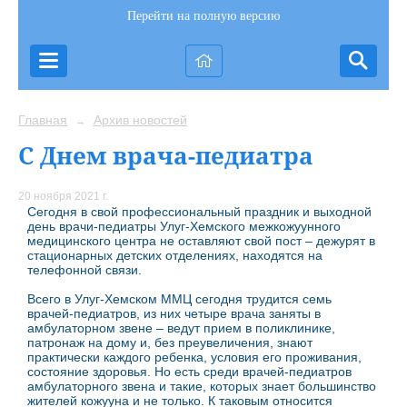
Перейти на полную версию
Главная
Архив новостей
→
С Днем врача-педиатра
20 ноября 2021 г.
Сегодня в свой профессиональный праздник и выходной
день врачи-педиатры Улуг-Хемского межкожуунного
медицинского центра не оставляют свой пост – дежурят в
стационарных детских отделениях, находятся на
телефонной связи.
Всего в Улуг-Хемском ММЦ сегодня трудится семь
врачей-педиатров, из них четыре врача заняты в
амбулаторном звене – ведут прием в поликлинике,
патронаж на дому и, без преувеличения, знают
практически каждого ребенка, условия его проживания,
состояние здоровья. Но есть среди врачей-педиатров
амбулаторного звена и такие, которых знает большинство
жителей кожууна и не только. К таковым относится