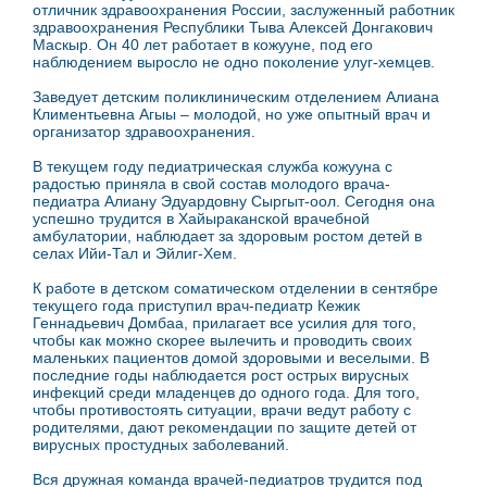
отличник здравоохранения России, заслуженный работник
здравоохранения Республики Тыва Алексей Донгакович
Маскыр. Он 40 лет работает в кожууне, под его
наблюдением выросло не одно поколение улуг-хемцев.
Заведует детским поликлиническим отделением Алиана
Климентьевна Агыы – молодой, но уже опытный врач и
организатор здравоохранения.
В текущем году педиатрическая служба кожууна с
радостью приняла в свой состав молодого врача-
педиатра Алиану Эдуардовну Сыргыт-оол. Сегодня она
успешно трудится в Хайыраканской врачебной
амбулатории, наблюдает за здоровым ростом детей в
селах Ийи-Тал и Эйлиг-Хем.
К работе в детском соматическом отделении в сентябре
текущего года приступил врач-педиатр Кежик
Геннадьевич Домбаа, прилагает все усилия для того,
чтобы как можно скорее вылечить и проводить своих
маленьких пациентов домой здоровыми и веселыми. В
последние годы наблюдается рост острых вирусных
инфекций среди младенцев до одного года. Для того,
чтобы противостоять ситуации, врачи ведут работу с
родителями, дают рекомендации по защите детей от
вирусных простудных заболеваний.
Вся дружная команда врачей-педиатров трудится под