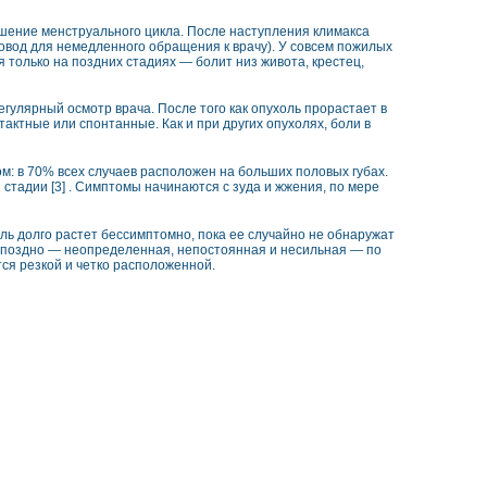
ушение менструального цикла. После наступления климакса
овод для немедленного обращения к врачу). У совсем пожилых
 только на поздних стадиях — болит низ живота, крестец,
егулярный осмотр врача. После того как опухоль прорастает в
актные или спонтанные. Как и при других опухолях, боли в
м: в 70% всех случаев расположен на больших половых губах.
стадии [3] . Симптомы начинаются с зуда и жжения, по мере
ль долго растет бессимптомно, пока ее случайно не обнаружат
 поздно — неопределенная, непостоянная и несильная — по
тся резкой и четко расположенной.