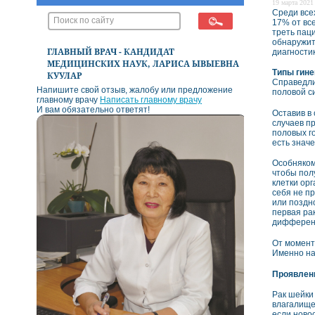
19 марта 2021 
Среди все
17% от все
треть пац
обнаружит
ГЛАВНЫЙ ВРАЧ - КАНДИДАТ
диагности
МЕДИЦИНСКИХ НАУК, ЛАРИСА ЫВЫЕВНА
Типы гине
КУУЛАР
Справедли
Напишите свой отзыв, жалобу или предложение
половой с
главному врачу
Написать главному врачу
И вам обязательно ответят!
Оставив в
случаев п
половых г
есть знач
Особняком 
чтобы пол
клетки ор
себя не п
или поздн
первая ра
дифферен
От момента
Именно на
Проявлен
Рак шейки
влагалище
если ново