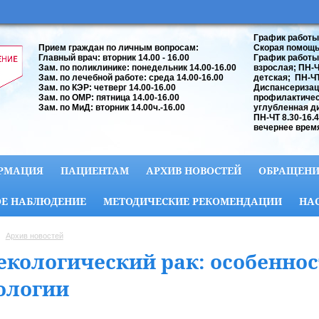
График работы
Прием граждан по личным вопросам:
Скорая помощь:
Главный врач: вторник 14.00 - 16.00
График работы
Зам. по поликлинике: понедельник 14.00-16.00
взрослая; ПН-ЧТ
Зам. по лечебной работе: среда 14.00-16.00
детская; ПН-ЧТ 
Зам. по КЭР: четверг 14.00-16.00
Диспансеризац
Зам. по ОМР: пятница 14.00-16.00
профилактичес
Зам. по МиД: вторник 14.00ч.-16.00
углубленная д
ПН-ЧТ 8.30-16.
вечернее время
РМАЦИЯ
ПАЦИЕНТАМ
АРХИВ НОВОСТЕЙ
ОБРАЩЕНИ
Е НАБЛЮДЕНИЕ
МЕТОДИЧЕСКИЕ РЕКОМЕНДАЦИИ
НА
Архив новостей
екологический рак: особенно
ологии