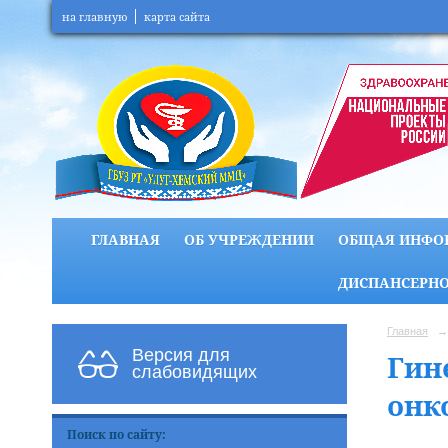
на главную
карта сайта
ГЛАВНАЯ
ОБ УЧРЕЖДЕНИИ
ОБЩАЯ ИНФО
ДИСПАНСЕРНО
Главная
→
Версия для
Гин
слабовидящих
онк
Поиск по сайту: