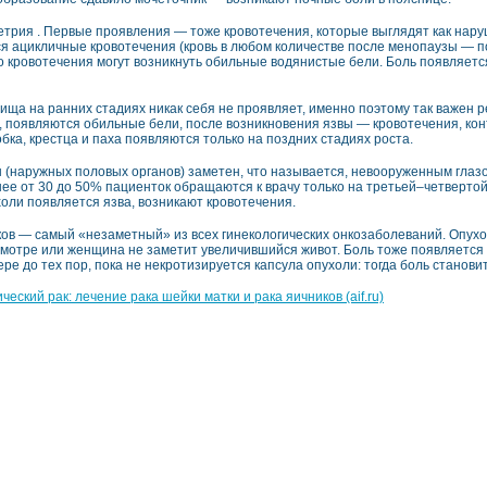
етрия . Первые проявления — тоже кровотечения, которые выглядят как нар
я ацикличные кровотечения (кровь в любом количестве после менопаузы — п
о кровотечения могут возникнуть обильные водянистые бели. Боль появляется
ища на ранних стадиях никак себя не проявляет, именно поэтому так важен р
, появляются обильные бели, после возникновения язвы — кровотечения, конт
бка, крестца и паха появляются только на поздних стадиях роста.
ы (наружных половых органов) заметен, что называется, невооруженным глазо
нее от 30 до 50% пациенток обращаются к врачу только на третьей–четвертой 
холи появляется язва, возникают кровотечения.
ков — самый «незаметный» из всех гинекологических онкозаболеваний. Опухо
мотре или женщина не заметит увеличившийся живот. Боль тоже появляется
ре до тех пор, пока не некротизируется капсула опухоли: тогда боль станови
ческий рак: лечение рака шейки матки и рака яичников (aif.ru)