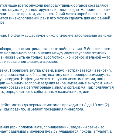
ется чаще всего: опухоли репродуктивных органов составляют
о такие опухоли диагностируют слишком поздно. Например, почти
езни — и это при том, что простейший мазок порой позволяет
тся гинекологический рак и что можно сделать для его ранней
ре.
ние. По факту существуют онкологические заболевания женской
 обзора, — рассмотрим остальные заболевания. В большинстве
нии нормального соотношения между двумя группами женских
ов) может быть не только абсолютной, но и относительной — то
в и гестагенов слишком высокое.
ка . Проникнув внутрь клетки, вирус «встраивается» в генотип,
 воспроизводить себя сами, поэтому они «перепрограммируют»
туры вируса. Инфекция может тянуться десятилетиями, никак
ации — ошибки воспроизведения генов, вызванные вирусом. Рано
реагировать на регуляторные сигналы организма. Так появляется
еть, определиться с собственным назначением, или
ейке матки) до первых симптомов проходит от 8 до 10 лет [2] .
, как правило, избегают посещения гинеколога.
ения (при половом акте, спринцевании, введении свечей во
инает сдавливать мочевой пузырь, учащаются походы в туалет, а