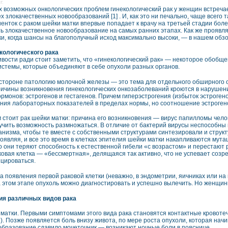
г.
х возможных онкологических проблем гинекологический рак у женщин встреча
х злокачественных новообразований [1] . И, как это ни печально, чаще всег
иенток с раком шейки матки впервые попадает к врачу на третьей стадии бол
ь злокачественное новообразование на самых ранних этапах. Как же проявляе
ки, когда шансы на благополучный исход максимально высоки, — в нашем обзо
кологического рака
вости ради стоит заметить, что «гинекологический рак» — некоторое обобще
истемы, которые объединяют в себе опухоли разных органов.
 стороне патологию молочной железы — это тема для отдельного обширного
ричины возникновения гинекологических онкозаболеваний кроются в наруше
ормонов: эстрогенов и гестагенов. Причем гиперэстрогения (избыток эстроген
ения лабораторных показателей в пределах нормы, но соотношение эстрогено
стоит рак шейки матки: причина его возникновения — вирус папилломы челове
учить возможность размножаться. В отличие от бактерий вирусы неспособны
ганизма, чтобы те вместе с собственными структурами синтезировали и струк
роявляя, и все это время в клетках эпителия шейки матки накапливаются мут
о они теряют способность к естественной гибели «с возрастом» и перестают 
ковая клетка — «бессмертная», делящаяся так активно, что не успевает созр
цироваться.
 появления первой раковой клетки (неважно, в эндометрии, яичниках или на ш
 этом этапе опухоль можно диагностировать и успешно вылечить. Но женщины
ия различных видов рака
 матки. Первыми симптомами этого вида рака становятся контактные кровотеч
). Позже появляется боль внизу живота, по мере роста опухоли, которая нач
образование сдавило мочеточник — возникают ночные боли в пояснице.